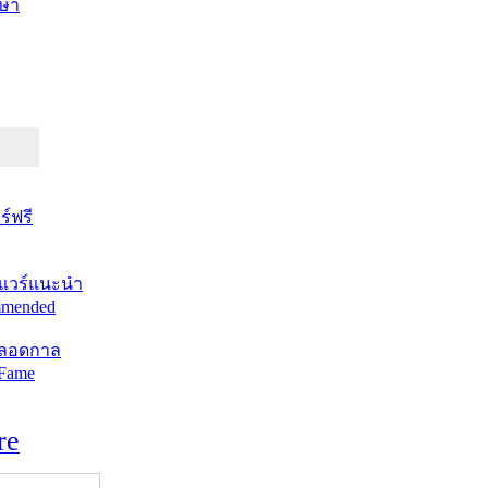
ษา
์ฟรี
แวร์แนะนำ
mended
ตลอดกาล
 Fame
re