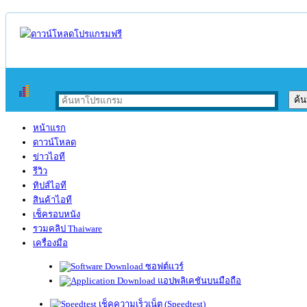
หน้าแรก
ดาวน์โหลด
ข่าวไอที
รีวิว
ทิปส์ไอที
สินค้าไอที
เช็ครอบหนัง
รวมคลิป Thaiware
เครื่องมือ
ซอฟต์แวร์
แอปพลิเคชันบนมือถือ
เช็คความเร็วเน็ต (Speedtest)