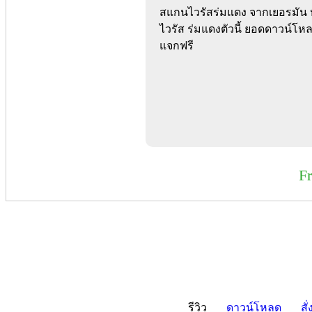
สแกนไวรัสร่มแดง จากเยอรมัน
ไวรัส ร่มแดงตัวนี้ ยอดดาวน์
แจกฟรี
F
รีวิว
ดาวน์โหลด
สั่