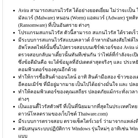
Avira สามารถสแกนไวรัส ได้อย่างยอดเยี่ยม ไม่ว่าจะเป็น 
มัลแวร์ (Malware) หนอน (Worm) แอดแวร์ (Adware) รูทคิท 
(Ransomware) ที่เป็นอันตราย ต่างๆ
โปรแกรมสแกนไวรัส ตัวนี้สามารถ สแกนไวรัส ได้รวดเร็วท
มีระบบการสแกนไวรัสแบบคลาวด์ ถ้าหากมันสงสัยไฟล์ไหน
อัพโหลดไฟล์นั้นขึ้นไปตรวจสอบบนเซิร์ฟเวอร์ของ Avira เ
ตรวจสอบกลับมาเดี๋ยวนั้นทันทีเช่นกัน ว่าไฟล์ที่กำลังจะเ
ซึ่งข้อดีมันคือ จะได้ข้อมูลที่อัปเดตล่าสุดจริงๆ และ ประหย
คอมพิวเตอร์ของคุณอีกด้วย
ทำให้การซื้อสินค้าออนไลน์ อาทิ สินค้ามือสอง ข้าวของเค
อีคอมเมิร์ซ ที่มีอยู่มากมาย เป็นไปได้อย่างมั่นใจ และ ปลอ
ทำให้คอมพิวเตอร์ของคุณเสถียร ปลอดภัยแม้กระทั่งเวลา
ต่างๆ
เป็นแอนตี้ไวรัสตัวฟรี ที่เป็นที่นิยมมากที่สุดในประเทศไทย
ดาวน์โหลดรวมของเว็บไซต์ Thaiware.com)
มีระบบการตรวจสอบ ตรวจเช็คไดร์เวอร์ ว่ามาจากแหล่งที่
สนับสนุนระบบปฏิบัติการ Windows รุ่นใหม่ๆ อาทิเช่น Win
แบบ