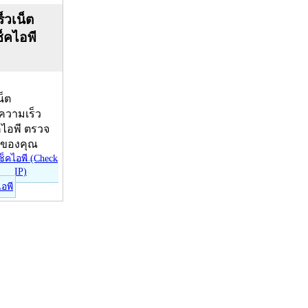
็วเน็ต
ช็คไอพี
น็ต
บความเร็ว
คไอพี ตรวจ
ีของคุณ
ไอพี