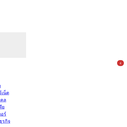
4
ด
์เน็ต
คคล
ดีย
อร์
ุรกิจ