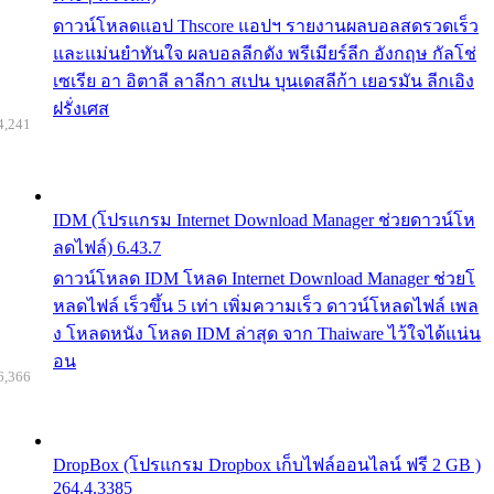
ดาวน์โหลดแอป Thscore แอปฯ รายงานผลบอลสดรวดเร็ว
และแม่นยำทันใจ ผลบอลลีกดัง พรีเมียร์ลีก อังกฤษ กัลโช่
เซเรีย อา อิตาลี ลาลีกา สเปน บุนเดสลีก้า เยอรมัน ลีกเอิง
ฝรั่งเศส
4,241
IDM (โปรแกรม Internet Download Manager ช่วยดาวน์โห
ลดไฟล์) 6.43.7
ดาวน์โหลด IDM โหลด Internet Download Manager ช่วยโ
หลดไฟล์ เร็วขึ้น 5 เท่า เพิ่มความเร็ว ดาวน์โหลดไฟล์ เพล
ง โหลดหนัง โหลด IDM ล่าสุด จาก Thaiware ไว้ใจได้แน่น
อน
6,366
DropBox (โปรแกรม Dropbox เก็บไฟล์ออนไลน์ ฟรี 2 GB )
264.4.3385