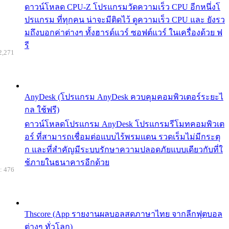
ดาวน์โหลด CPU-Z โปรแกรมวัดความเร็ว CPU อีกหนึ่งโ
ปรแกรม ที่ทุกคน น่าจะมีติดไว้ ดูความเร็ว CPU และ ยังรว
มถึงบอกค่าต่างๆ ทั้งฮารด์แวร์ ซอฟต์แวร์ ในเครื่องด้วย ฟ
รี
2,271
AnyDesk (โปรแกรม AnyDesk ควบคุมคอมพิวเตอร์ระยะไ
กล ใช้ฟรี)
ดาวน์โหลดโปรแกรม AnyDesk โปรแกรมรีโมทคอมพิวเต
อร์ ที่สามารถเชื่อมต่อแบบไร้พรมแดน รวดเร็มไม่มีกระตุ
ก และที่สำคัญมีระบบรักษาความปลอดภัยแบบเดียวกับที่ใ
ช้ภายในธนาคารอีกด้วย
: 476
Thscore (App รายงานผลบอลสดภาษาไทย จากลีกฟุตบอล
ต่างๆ ทั่วโลก)