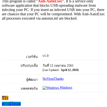
This program is called "
Anti-AutoExec
". It is a service-only
software application that blocks USB-spreading malware from
infecting your PC. If you insert an infected USB into your PC, there
are chances that your PC will be compromised. With Anti-AutoExec
all processes executed via autorun.inf are blocked.
v1.0
เวอร์ชัน
ปรับปรุงเมื่อ
วันที่ 12 เมษายน 2561
(Last Updated :
April 12, 2018
)
NoVirusThanks
ผู้พัฒนา
Windows
แพลตฟอร์ม
รีวิว
ดาวน์โหลด