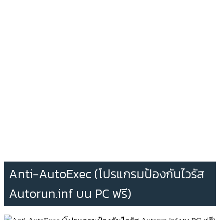
Anti-AutoExec (โปรแกรมป้องกันไวรัส
Autorun.inf บน PC ฟรี)