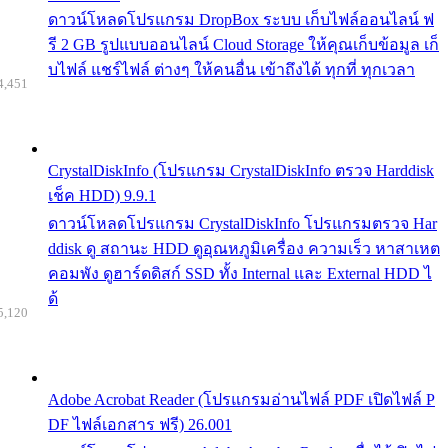
ดาวน์โหลดโปรแกรม DropBox ระบบ เก็บไฟล์ออนไลน์ ฟ
รี 2 GB รูปแบบออนไลน์ Cloud Storage ให้คุณเก็บข้อมูล เก็
บไฟล์ แชร์ไฟล์ ต่างๆ ให้คนอื่น เข้าถึงได้ ทุกที่ ทุกเวลา
4,451
CrystalDiskInfo (โปรแกรม CrystalDiskInfo ตรวจ Harddisk
เช็ค HDD) 9.9.1
ดาวน์โหลดโปรแกรม CrystalDiskInfo โปรแกรมตรวจ Har
ddisk ดู สถานะ HDD ดูอุณหภูมิเครื่อง ความเร็ว หาสาเหต
คอมพัง ดูฮาร์ดดิสก์ SSD ทั้ง Internal และ External HDD ไ
ด้
5,120
Adobe Acrobat Reader (โปรแกรมอ่านไฟล์ PDF เปิดไฟล์ P
DF ไฟล์เอกสาร ฟรี) 26.001