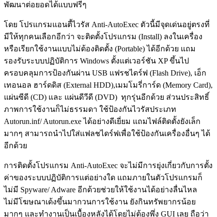
พัฒนาต่อยอดได้แบบฟรีๆ
โดย โปรแกรมแอนตี้ไวรัส Anti-AutoExec ตัวนี้มีจุดเด่นอยู่ตรงที่
มีให้ทุกคนเลือกอีกว่า จะติดตั้งโปรแกรม (Install) ลงในเครื่อง
หรือเรียกใช้งานแบบไม่ต้องติดตั้ง (Portable) ได้อีกด้วย แถม
รองรับระบบปฏิบัติการ Windows ตั้งแต่เวอร์ชัน XP ขึ้นไป
ครอบคลุมการป้องกันผ่าน USB แฟรชไดร์ฟ (Flash Drive), เอ็ก
เทอนอล ฮาร์ดดิส (External HDD),เมมโมรี่การ์ด (Memory Card),
แผ่นซีดี (CD) และ แผ่นดีวีดี (DVD) ทุกรุ่นอีกด้วย ส่วนประสิทธิ์
ภาพการใช้งานก็ไม่ธรรมดา ใช้ป้องกันไวรัสประเภท
Autorun.inf/ Autorun.exe ได้อย่างดีเยี่ยม แถมไฟล์ติดตั้งยังเล็ก
มากๆ สามารถนำไปใส่แฟลชไดร์ฟเพื่อใช้ป้องกันเครื่องอื่นๆ ได้
อีกด้วย
การติดตั้งโปรแกรม Anti-AutoExec จะไม่มีการยุ่งเกี่ยวกับการตั้ง
ค่าของระบบปฏิบัติการแต่อย่างใด แถมภายในตัวโปรแกรมก็
ไม่มี Spyware/ Adware อีกด้วยช่วยให้ใช้งานได้อย่างลื่นไหล
ไม่มีโฆษณาเด้งขึ้นมากวนการใช้งาน ยังกินทรัพยากรน้อย
มากๆ และทำงานเป็นเบื้องหลังได้โดยไม่ต้องพึ่ง GUI เลย ถือว่า