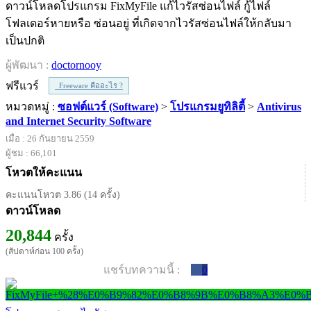
ดาวน์โหลดโปรแกรม FixMyFile แก้ไวรัสซ่อนไฟล์ กู้ไฟล์
โฟลเดอร์หายหรือ ซ่อนอยู่ ที่เกิดจากไวรัสซ่อนไฟล์ให้กลับมา
เป็นปกติ
ผู้พัฒนา :
doctornooy
ฟรีแวร์
Freeware คืออะไร ?
หมวดหมู่ :
ซอฟต์แวร์ (Software)
>
โปรแกรมยูทิลิตี้
>
Antivirus
and Internet Security Software
เมื่อ : 26 กันยายน 2559
ผู้ชม : 66,101
โหวตให้คะแนน
คะแนนโหวต 3.86 (14 ครั้ง)
ดาวน์โหลด
20,844
ครั้ง
(สัปดาห์ก่อน 100 ครั้ง)
แชร์บทความนี้ :
0