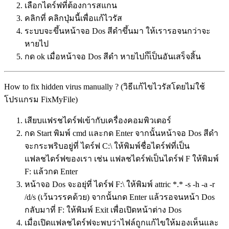
เลือกไดร์ฟที่ต้องการสแกน
คลิกที่ คลิกปุ่มนี้เพื่อแก้ไวรัส
ระบบจะขึ้นหน้าจอ Dos สีดำขึ้นมา ให้เรารอจนกว่าจะ
หายไป
กด ok เมื่อหน้าจอ Dos สีดำ หายไปก็เ็ป็นอันเสร็จสิ้น
How to fix hidden virus manually ? (วิธีแก้ไขไวรัสโดยไม่ใช้
โปรแกรม FixMyFile)
เสียบแฟรชไดร์ฟเข้ากับเครื่องคอมพิวเตอร์
กด Start พิมพ์ cmd และกด Enter จากนั้นหน้าจอ Dos สีดำ
จะกระพริบอยู่ที่ ไดร์ฟ C:\ ให้พิมพ์ชื่อไดร์ฟที่เป็น
แฟลชไดร์ฟของเรา เช่น แฟลชไดร์ฟเป็นไดร์ฟ F ให้พิมพ์
F: แล้วกด Enter
หน้าจอ Dos จะอยุ่ที่ ไดร์ฟ F:\ ให้พิมพ์ attric *.* -s -h -a -r
/d/s (เว้นวรรคด้วย) จากนั้นกด Enter แล้วรอจนหน้า Dos
กลับมาที่ F: ให้พิมพ์ Exit เพื่อเปิดหน้าต่าง Dos
เมื่อเปิดแฟลชไดร์ฟจะพบว่าไฟล์ถูกแก้ไขให้มองเห็นและ