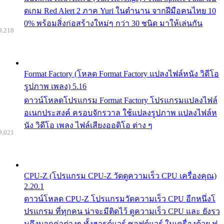
ดเกม Red Alert 2 ภาค Yuri ในตำนาน จากฝีมือคนไทย 10
0% พร้อมสิ่งก่อสร้างใหม่ๆ กว่า 30 ชนิด มาให้เล่นกัน
9,218
Format Factory (โหลด Format Factory แปลงไฟล์หนัง วิดีโอ
รูปภาพ เพลง) 5.16
ดาวน์โหลดโปรแกรม Format Factory โปรแกรมแปลงไฟล์
อเนกประสงค์ ครอบจักรวาล ใช้แปลงรูปภาพ แปลงไฟล์ห
นัง วิดีโอ เพลง ไฟล์เสียงออดิโอ ต่าง ๆ
9,021
CPU-Z (โปรแกรม CPU-Z วัดดูความเร็ว CPU เครื่องคุณ)
2.20.1
ดาวน์โหลด CPU-Z โปรแกรมวัดความเร็ว CPU อีกหนึ่งโ
ปรแกรม ที่ทุกคน น่าจะมีติดไว้ ดูความเร็ว CPU และ ยังรว
มถึงบอกค่าต่างๆ ทั้งฮารด์แวร์ ซอฟต์แวร์ ในเครื่องด้วย ฟ