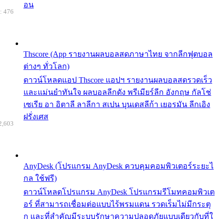
อน
: 476
Thscore (App รายงานผลบอลสดภาษาไทย จากลีกฟุตบอล
ต่างๆ ทั่วโลก)
ดาวน์โหลดแอป Thscore แอปฯ รายงานผลบอลสดรวดเร็ว
และแม่นยำทันใจ ผลบอลลีกดัง พรีเมียร์ลีก อังกฤษ กัลโช่
เซเรีย อา อิตาลี ลาลีกา สเปน บุนเดสลีก้า เยอรมัน ลีกเอิง
ฝรั่งเศส
2,603
AnyDesk (โปรแกรม AnyDesk ควบคุมคอมพิวเตอร์ระยะไ
กล ใช้ฟรี)
ดาวน์โหลดโปรแกรม AnyDesk โปรแกรมรีโมทคอมพิวเต
อร์ ที่สามารถเชื่อมต่อแบบไร้พรมแดน รวดเร็มไม่มีกระตุ
ก และที่สำคัญมีระบบรักษาความปลอดภัยแบบเดียวกับที่ใ