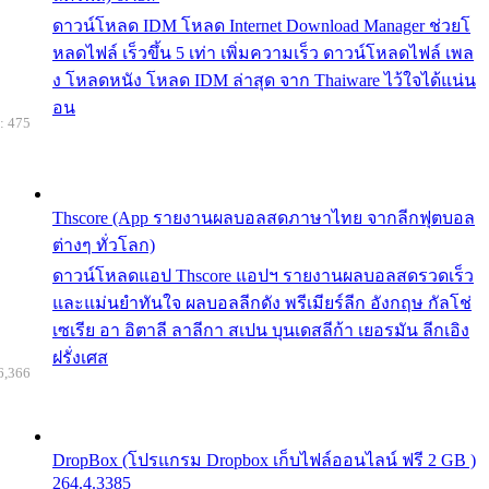
ดาวน์โหลด IDM โหลด Internet Download Manager ช่วยโ
หลดไฟล์ เร็วขึ้น 5 เท่า เพิ่มความเร็ว ดาวน์โหลดไฟล์ เพล
ง โหลดหนัง โหลด IDM ล่าสุด จาก Thaiware ไว้ใจได้แน่น
อน
: 475
Thscore (App รายงานผลบอลสดภาษาไทย จากลีกฟุตบอล
ต่างๆ ทั่วโลก)
ดาวน์โหลดแอป Thscore แอปฯ รายงานผลบอลสดรวดเร็ว
และแม่นยำทันใจ ผลบอลลีกดัง พรีเมียร์ลีก อังกฤษ กัลโช่
เซเรีย อา อิตาลี ลาลีกา สเปน บุนเดสลีก้า เยอรมัน ลีกเอิง
ฝรั่งเศส
6,366
DropBox (โปรแกรม Dropbox เก็บไฟล์ออนไลน์ ฟรี 2 GB )
264.4.3385