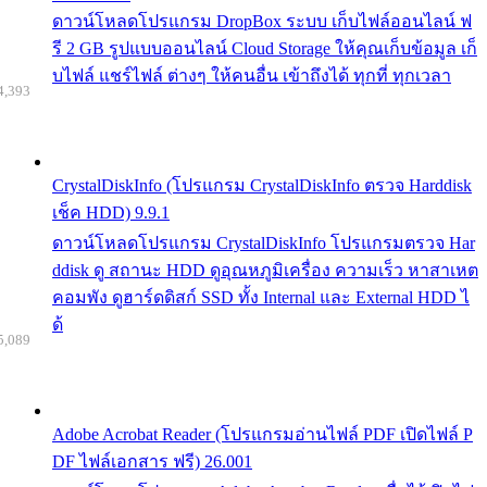
ดาวน์โหลดโปรแกรม DropBox ระบบ เก็บไฟล์ออนไลน์ ฟ
รี 2 GB รูปแบบออนไลน์ Cloud Storage ให้คุณเก็บข้อมูล เก็
บไฟล์ แชร์ไฟล์ ต่างๆ ให้คนอื่น เข้าถึงได้ ทุกที่ ทุกเวลา
4,393
CrystalDiskInfo (โปรแกรม CrystalDiskInfo ตรวจ Harddisk
เช็ค HDD) 9.9.1
ดาวน์โหลดโปรแกรม CrystalDiskInfo โปรแกรมตรวจ Har
ddisk ดู สถานะ HDD ดูอุณหภูมิเครื่อง ความเร็ว หาสาเหต
คอมพัง ดูฮาร์ดดิสก์ SSD ทั้ง Internal และ External HDD ไ
ด้
5,089
Adobe Acrobat Reader (โปรแกรมอ่านไฟล์ PDF เปิดไฟล์ P
DF ไฟล์เอกสาร ฟรี) 26.001