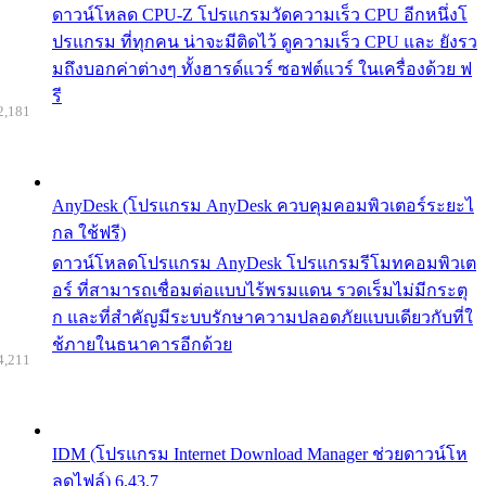
ดาวน์โหลด CPU-Z โปรแกรมวัดความเร็ว CPU อีกหนึ่งโ
ปรแกรม ที่ทุกคน น่าจะมีติดไว้ ดูความเร็ว CPU และ ยังรว
มถึงบอกค่าต่างๆ ทั้งฮารด์แวร์ ซอฟต์แวร์ ในเครื่องด้วย ฟ
รี
2,181
AnyDesk (โปรแกรม AnyDesk ควบคุมคอมพิวเตอร์ระยะไ
กล ใช้ฟรี)
ดาวน์โหลดโปรแกรม AnyDesk โปรแกรมรีโมทคอมพิวเต
อร์ ที่สามารถเชื่อมต่อแบบไร้พรมแดน รวดเร็มไม่มีกระตุ
ก และที่สำคัญมีระบบรักษาความปลอดภัยแบบเดียวกับที่ใ
ช้ภายในธนาคารอีกด้วย
4,211
IDM (โปรแกรม Internet Download Manager ช่วยดาวน์โห
ลดไฟล์) 6.43.7