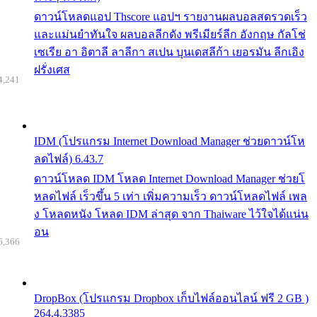
ดาวน์โหลดแอป Thscore แอปฯ รายงานผลบอลสดรวดเร็ว
และแม่นยำทันใจ ผลบอลลีกดัง พรีเมียร์ลีก อังกฤษ กัลโช่
เซเรีย อา อิตาลี ลาลีกา สเปน บุนเดสลีก้า เยอรมัน ลีกเอิง
ฝรั่งเศส
4,241
IDM (โปรแกรม Internet Download Manager ช่วยดาวน์โห
ลดไฟล์) 6.43.7
ดาวน์โหลด IDM โหลด Internet Download Manager ช่วยโ
หลดไฟล์ เร็วขึ้น 5 เท่า เพิ่มความเร็ว ดาวน์โหลดไฟล์ เพล
ง โหลดหนัง โหลด IDM ล่าสุด จาก Thaiware ไว้ใจได้แน่น
อน
6,366
DropBox (โปรแกรม Dropbox เก็บไฟล์ออนไลน์ ฟรี 2 GB )
264.4.3385