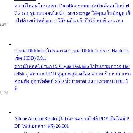
ดาวน์โหลดโปรแกรม DropBox ระบบ เก็บไฟล์ออนไลน์ ฟ
รี 2 GB รูปแบบออนไลน์ Cloud Storage ให้คุณเก็บข้อมูล เก็
บไฟล์ แชร์ไฟล์ ต่างๆ ให้คนอื่น เข้าถึงได้ ทุกที่ ทุกเวลา
4,451
CrystalDiskInfo (โปรแกรม CrystalDiskInfo ตรวจ Harddisk
เช็ค HDD) 9.9.1
ดาวน์โหลดโปรแกรม CrystalDiskInfo โปรแกรมตรวจ Har
ddisk ดู สถานะ HDD ดูอุณหภูมิเครื่อง ความเร็ว หาสาเหต
คอมพัง ดูฮาร์ดดิสก์ SSD ทั้ง Internal และ External HDD ไ
ด้
5,120
Adobe Acrobat Reader (โปรแกรมอ่านไฟล์ PDF เปิดไฟล์ P
DF ไฟล์เอกสาร ฟรี) 26.001