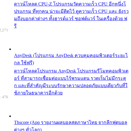
ดาวน์โหลด CPU-Z โปรแกรมวัดความเร็ว CPU อีกหนึ่งโ
ปรแกรม ที่ทุกคน น่าจะมีติดไว้ ดูความเร็ว CPU และ ยังรว
มถึงบอกค่าต่างๆ ทั้งฮารด์แวร์ ซอฟต์แวร์ ในเครื่องด้วย ฟ
รี
2,271
AnyDesk (โปรแกรม AnyDesk ควบคุมคอมพิวเตอร์ระยะไ
กล ใช้ฟรี)
ดาวน์โหลดโปรแกรม AnyDesk โปรแกรมรีโมทคอมพิวเต
อร์ ที่สามารถเชื่อมต่อแบบไร้พรมแดน รวดเร็มไม่มีกระตุ
ก และที่สำคัญมีระบบรักษาความปลอดภัยแบบเดียวกับที่ใ
ช้ภายในธนาคารอีกด้วย
: 476
Thscore (App รายงานผลบอลสดภาษาไทย จากลีกฟุตบอล
ต่างๆ ทั่วโลก)