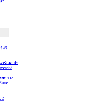
ษา
์ฟรี
แวร์แนะนำ
mended
ตลอดกาล
 Fame
re