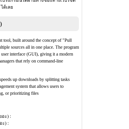
โปรแกรมนี้ได้ผ่านทางช่องทางเว็บไซต์
 ได้เลย
)
ool, built around the concept of "Pull
ltiple sources all in one place. The program
 user interface (GUI), giving it a modern
managers that rely on command-line
 speeds up downloads by splitting tasks
nagement system that allows users to
 or prioritizing files