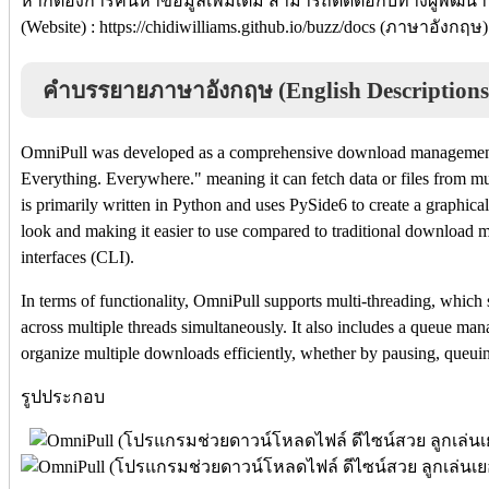
หากต้องการค้นหาข้อมูลเพิ่มเติม สามารถติดต่อกับทางผู้พัฒนา
(Website) : https://chidiwilliams.github.io/buzz/docs (ภาษาอังกฤษ)
คำบรรยายภาษาอังกฤษ (English Descriptions
OmniPull was developed as a comprehensive download management t
Everything. Everywhere." meaning it can fetch data or files from mu
is primarily written in Python and uses PySide6 to create a graphical
look and making it easier to use compared to traditional download 
interfaces (CLI).
In terms of functionality, OmniPull supports multi-threading, which
across multiple threads simultaneously. It also includes a queue ma
organize multiple downloads efficiently, whether by pausing, queuing,
รูปประกอบ