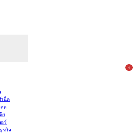
4
ด
์เน็ต
คคล
ดีย
อร์
ุรกิจ