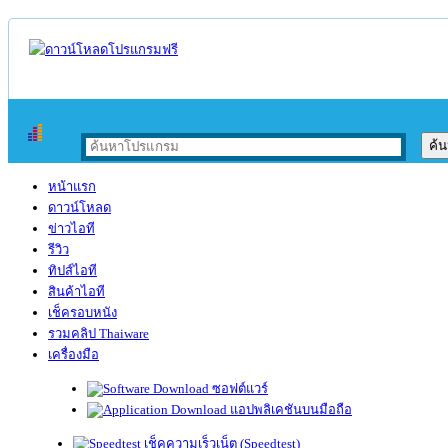
หน้าแรก
ดาวน์โหลด
ข่าวไอที
รีวิว
ทิปส์ไอที
สินค้าไอที
เช็ครอบหนัง
รวมคลิป Thaiware
เครื่องมือ
ซอฟต์แวร์
แอปพลิเคชันบนมือถือ
เช็คความเร็วเน็ต (Speedtest)