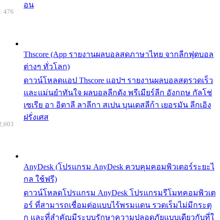
อน
: 476
Thscore (App รายงานผลบอลสดภาษาไทย จากลีกฟุตบอล
ต่างๆ ทั่วโลก)
ดาวน์โหลดแอป Thscore แอปฯ รายงานผลบอลสดรวดเร็ว
และแม่นยำทันใจ ผลบอลลีกดัง พรีเมียร์ลีก อังกฤษ กัลโช่
เซเรีย อา อิตาลี ลาลีกา สเปน บุนเดสลีก้า เยอรมัน ลีกเอิง
ฝรั่งเศส
2,603
AnyDesk (โปรแกรม AnyDesk ควบคุมคอมพิวเตอร์ระยะไ
กล ใช้ฟรี)
ดาวน์โหลดโปรแกรม AnyDesk โปรแกรมรีโมทคอมพิวเต
อร์ ที่สามารถเชื่อมต่อแบบไร้พรมแดน รวดเร็มไม่มีกระตุ
ก และที่สำคัญมีระบบรักษาความปลอดภัยแบบเดียวกับที่ใ