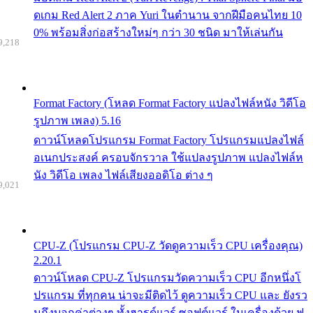
ดเกม Red Alert 2 ภาค Yuri ในตำนาน จากฝีมือคนไทย 10
0% พร้อมสิ่งก่อสร้างใหม่ๆ กว่า 30 ชนิด มาให้เล่นกัน
9,218
Format Factory (โหลด Format Factory แปลงไฟล์หนัง วิดีโอ
รูปภาพ เพลง) 5.16
ดาวน์โหลดโปรแกรม Format Factory โปรแกรมแปลงไฟล์
อเนกประสงค์ ครอบจักรวาล ใช้แปลงรูปภาพ แปลงไฟล์ห
นัง วิดีโอ เพลง ไฟล์เสียงออดิโอ ต่าง ๆ
9,021
CPU-Z (โปรแกรม CPU-Z วัดดูความเร็ว CPU เครื่องคุณ)
2.20.1
ดาวน์โหลด CPU-Z โปรแกรมวัดความเร็ว CPU อีกหนึ่งโ
ปรแกรม ที่ทุกคน น่าจะมีติดไว้ ดูความเร็ว CPU และ ยังรว
มถึงบอกค่าต่างๆ ทั้งฮารด์แวร์ ซอฟต์แวร์ ในเครื่องด้วย ฟ