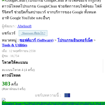
ดาวน์โหลดโปรแกรม GoogleClean ช่วยจัดการลบไฟล์ขยะ ไฟล์
รีจิสทรี ช่วยปิดกั้นสปายแวร์ จากบริการของ Google ทั้งหมด
อาทิ Google YouTube และอื่นๆ
ผู้พัฒนา :
Abelssoft
แชร์แวร์
Shareware คืออะไร ?
หมวดหมู่ :
ซอฟต์แวร์ (Software)
>
โปรแกรมอินเทอร์เน็ต
>
Tools & Utilities
เมื่อ : 12 พฤศจิกายน 2558
ผู้ชม : 16,754
โหวตให้คะแนน
คะแนนโหวต 4 (4 ครั้ง)
ดาวน์โหลด
303
ครั้ง
(สัปดาห์ก่อน 0 ครั้ง)
แชร์บทความนี้ :
0