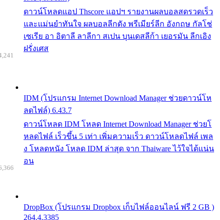
ดาวน์โหลดแอป Thscore แอปฯ รายงานผลบอลสดรวดเร็ว
และแม่นยำทันใจ ผลบอลลีกดัง พรีเมียร์ลีก อังกฤษ กัลโช่
เซเรีย อา อิตาลี ลาลีกา สเปน บุนเดสลีก้า เยอรมัน ลีกเอิง
ฝรั่งเศส
4,241
IDM (โปรแกรม Internet Download Manager ช่วยดาวน์โห
ลดไฟล์) 6.43.7
ดาวน์โหลด IDM โหลด Internet Download Manager ช่วยโ
หลดไฟล์ เร็วขึ้น 5 เท่า เพิ่มความเร็ว ดาวน์โหลดไฟล์ เพล
ง โหลดหนัง โหลด IDM ล่าสุด จาก Thaiware ไว้ใจได้แน่น
อน
6,366
DropBox (โปรแกรม Dropbox เก็บไฟล์ออนไลน์ ฟรี 2 GB )
264.4.3385