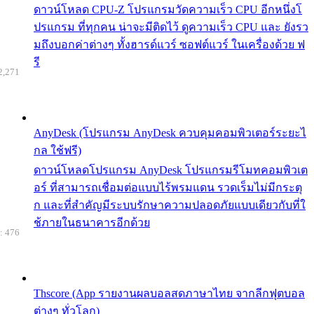
ดาวน์โหลด CPU-Z โปรแกรมวัดความเร็ว CPU อีกหนึ่งโ
ปรแกรม ที่ทุกคน น่าจะมีติดไว้ ดูความเร็ว CPU และ ยังรว
มถึงบอกค่าต่างๆ ทั้งฮารด์แวร์ ซอฟต์แวร์ ในเครื่องด้วย ฟ
รี
2,271
AnyDesk (โปรแกรม AnyDesk ควบคุมคอมพิวเตอร์ระยะไ
กล ใช้ฟรี)
ดาวน์โหลดโปรแกรม AnyDesk โปรแกรมรีโมทคอมพิวเต
อร์ ที่สามารถเชื่อมต่อแบบไร้พรมแดน รวดเร็มไม่มีกระตุ
ก และที่สำคัญมีระบบรักษาความปลอดภัยแบบเดียวกับที่ใ
ช้ภายในธนาคารอีกด้วย
: 476
Thscore (App รายงานผลบอลสดภาษาไทย จากลีกฟุตบอล
ต่างๆ ทั่วโลก)