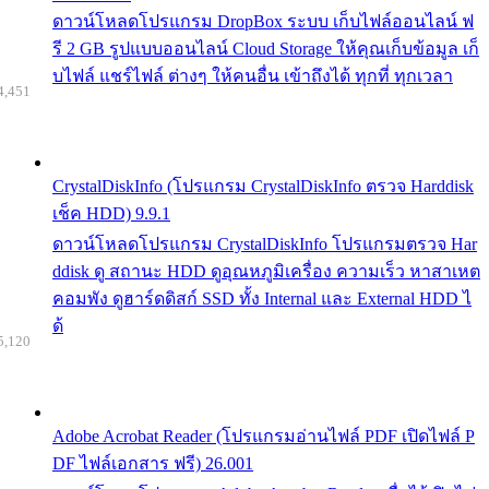
ดาวน์โหลดโปรแกรม DropBox ระบบ เก็บไฟล์ออนไลน์ ฟ
รี 2 GB รูปแบบออนไลน์ Cloud Storage ให้คุณเก็บข้อมูล เก็
บไฟล์ แชร์ไฟล์ ต่างๆ ให้คนอื่น เข้าถึงได้ ทุกที่ ทุกเวลา
4,451
CrystalDiskInfo (โปรแกรม CrystalDiskInfo ตรวจ Harddisk
เช็ค HDD) 9.9.1
ดาวน์โหลดโปรแกรม CrystalDiskInfo โปรแกรมตรวจ Har
ddisk ดู สถานะ HDD ดูอุณหภูมิเครื่อง ความเร็ว หาสาเหต
คอมพัง ดูฮาร์ดดิสก์ SSD ทั้ง Internal และ External HDD ไ
ด้
5,120
Adobe Acrobat Reader (โปรแกรมอ่านไฟล์ PDF เปิดไฟล์ P
DF ไฟล์เอกสาร ฟรี) 26.001