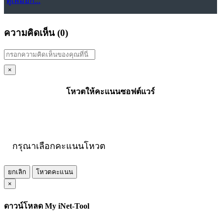
ดูเพิ่มอีก...
ความคิดเห็น (
0
)
×
โหวตให้คะแนนซอฟต์แวร์
กรุณาเลือกคะแนนโหวต
ยกเลิก
โหวตคะแนน
×
ดาวน์โหลด My iNet-Tool