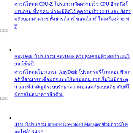
ดาวน์โหลด CPU-Z โปรแกรมวัดความเร็ว CPU อีกหนึ่งโ
ปรแกรม ที่ทุกคน น่าจะมีติดไว้ ดูความเร็ว CPU และ ยังรว
มถึงบอกค่าต่างๆ ทั้งฮารด์แวร์ ซอฟต์แวร์ ในเครื่องด้วย ฟ
รี
2,250
AnyDesk (โปรแกรม AnyDesk ควบคุมคอมพิวเตอร์ระยะไ
กล ใช้ฟรี)
ดาวน์โหลดโปรแกรม AnyDesk โปรแกรมรีโมทคอมพิวเต
อร์ ที่สามารถเชื่อมต่อแบบไร้พรมแดน รวดเร็มไม่มีกระตุ
ก และที่สำคัญมีระบบรักษาความปลอดภัยแบบเดียวกับที่ใ
ช้ภายในธนาคารอีกด้วย
4,235
IDM (โปรแกรม Internet Download Manager ช่วยดาวน์โห
ลดไฟล์) 6.43.7