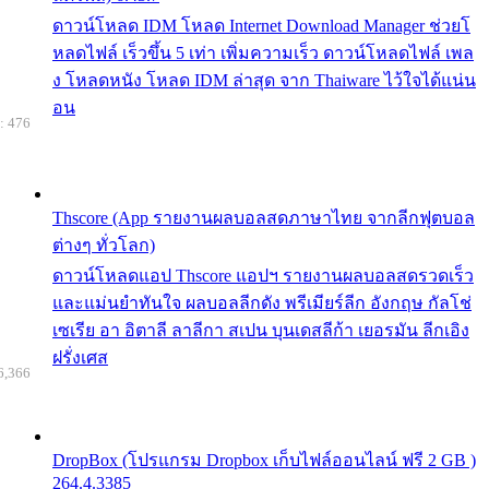
ดาวน์โหลด IDM โหลด Internet Download Manager ช่วยโ
หลดไฟล์ เร็วขึ้น 5 เท่า เพิ่มความเร็ว ดาวน์โหลดไฟล์ เพล
ง โหลดหนัง โหลด IDM ล่าสุด จาก Thaiware ไว้ใจได้แน่น
อน
: 476
Thscore (App รายงานผลบอลสดภาษาไทย จากลีกฟุตบอล
ต่างๆ ทั่วโลก)
ดาวน์โหลดแอป Thscore แอปฯ รายงานผลบอลสดรวดเร็ว
และแม่นยำทันใจ ผลบอลลีกดัง พรีเมียร์ลีก อังกฤษ กัลโช่
เซเรีย อา อิตาลี ลาลีกา สเปน บุนเดสลีก้า เยอรมัน ลีกเอิง
ฝรั่งเศส
6,366
DropBox (โปรแกรม Dropbox เก็บไฟล์ออนไลน์ ฟรี 2 GB )
264.4.3385