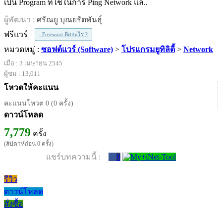
เป็น Program ที่ใช้ในการ Ping Network แล..
ผู้พัฒนา :
ศรัณยู บุณยรัตพันธุ์
ฟรีแวร์
Freeware คืออะไร ?
หมวดหมู่ :
ซอฟต์แวร์ (Software)
>
โปรแกรมยูทิลิตี้
>
Network
เมื่อ : 3 เมษายน 2545
ผู้ชม : 13,011
โหวตให้คะแนน
คะแนนโหวต 0 (0 ครั้ง)
ดาวน์โหลด
7,779
ครั้ง
(สัปดาห์ก่อน 0 ครั้ง)
แชร์บทความนี้ :
0
รีวิว
ดาวน์โหลด
สั่งซื้อ