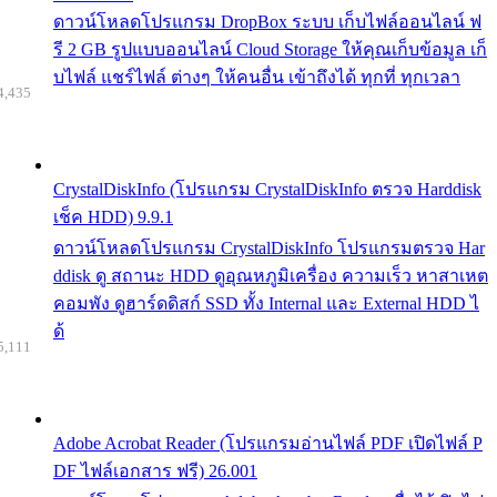
ดาวน์โหลดโปรแกรม DropBox ระบบ เก็บไฟล์ออนไลน์ ฟ
รี 2 GB รูปแบบออนไลน์ Cloud Storage ให้คุณเก็บข้อมูล เก็
บไฟล์ แชร์ไฟล์ ต่างๆ ให้คนอื่น เข้าถึงได้ ทุกที่ ทุกเวลา
4,435
CrystalDiskInfo (โปรแกรม CrystalDiskInfo ตรวจ Harddisk
เช็ค HDD) 9.9.1
ดาวน์โหลดโปรแกรม CrystalDiskInfo โปรแกรมตรวจ Har
ddisk ดู สถานะ HDD ดูอุณหภูมิเครื่อง ความเร็ว หาสาเหต
คอมพัง ดูฮาร์ดดิสก์ SSD ทั้ง Internal และ External HDD ไ
ด้
5,111
Adobe Acrobat Reader (โปรแกรมอ่านไฟล์ PDF เปิดไฟล์ P
DF ไฟล์เอกสาร ฟรี) 26.001