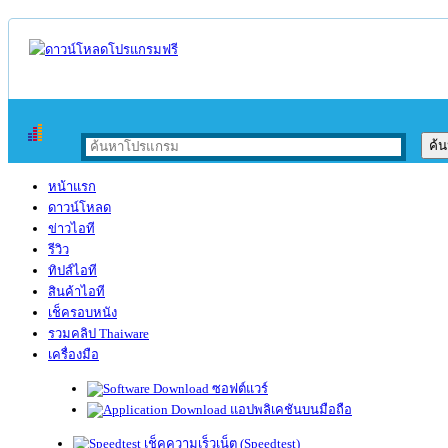
หน้าแรก
ดาวน์โหลด
ข่าวไอที
รีวิว
ทิปส์ไอที
สินค้าไอที
เช็ครอบหนัง
รวมคลิป Thaiware
เครื่องมือ
ซอฟต์แวร์
แอปพลิเคชันบนมือถือ
เช็คความเร็วเน็ต (Speedtest)