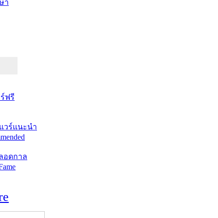
ษา
์ฟรี
แวร์แนะนำ
mended
ตลอดกาล
 Fame
re