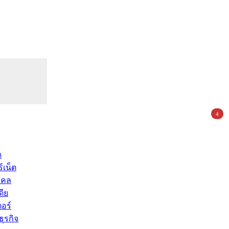
4
ด
์เน็ต
คคล
ดีย
อร์
ุรกิจ