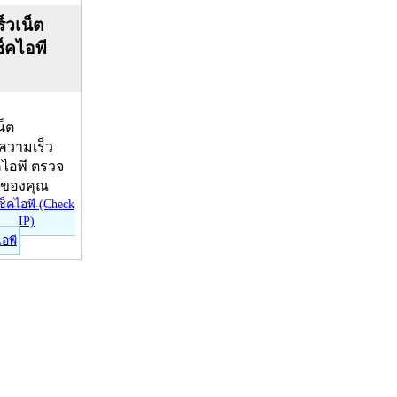
็วเน็ต
ช็คไอพี
น็ต
บความเร็ว
คไอพี ตรวจ
ีของคุณ
ไอพี