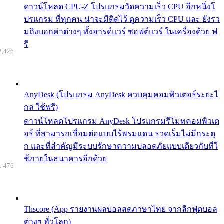
ดาวน์โหลด CPU-Z โปรแกรมวัดความเร็ว CPU อีกหนึ่งโ
ปรแกรม ที่ทุกคน น่าจะมีติดไว้ ดูความเร็ว CPU และ ยังรว
มถึงบอกค่าต่างๆ ทั้งฮารด์แวร์ ซอฟต์แวร์ ในเครื่องด้วย ฟ
รี
2,426
AnyDesk (โปรแกรม AnyDesk ควบคุมคอมพิวเตอร์ระยะไ
กล ใช้ฟรี)
ดาวน์โหลดโปรแกรม AnyDesk โปรแกรมรีโมทคอมพิวเต
อร์ ที่สามารถเชื่อมต่อแบบไร้พรมแดน รวดเร็มไม่มีกระตุ
ก และที่สำคัญมีระบบรักษาความปลอดภัยแบบเดียวกับที่ใ
ช้ภายในธนาคารอีกด้วย
: 476
Thscore (App รายงานผลบอลสดภาษาไทย จากลีกฟุตบอล
ต่างๆ ทั่วโลก)