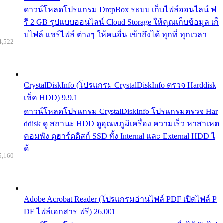
ดาวน์โหลดโปรแกรม DropBox ระบบ เก็บไฟล์ออนไลน์ ฟ
รี 2 GB รูปแบบออนไลน์ Cloud Storage ให้คุณเก็บข้อมูล เก็
บไฟล์ แชร์ไฟล์ ต่างๆ ให้คนอื่น เข้าถึงได้ ทุกที่ ทุกเวลา
4,522
CrystalDiskInfo (โปรแกรม CrystalDiskInfo ตรวจ Harddisk
เช็ค HDD) 9.9.1
ดาวน์โหลดโปรแกรม CrystalDiskInfo โปรแกรมตรวจ Har
ddisk ดู สถานะ HDD ดูอุณหภูมิเครื่อง ความเร็ว หาสาเหต
คอมพัง ดูฮาร์ดดิสก์ SSD ทั้ง Internal และ External HDD ไ
ด้
5,160
Adobe Acrobat Reader (โปรแกรมอ่านไฟล์ PDF เปิดไฟล์ P
DF ไฟล์เอกสาร ฟรี) 26.001