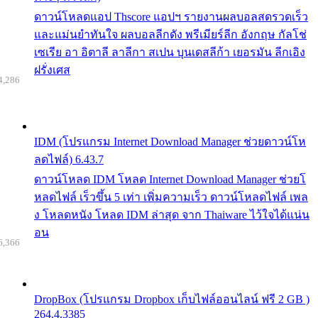
ดาวน์โหลดแอป Thscore แอปฯ รายงานผลบอลสดรวดเร็ว
และแม่นยำทันใจ ผลบอลลีกดัง พรีเมียร์ลีก อังกฤษ กัลโช่
เซเรีย อา อิตาลี ลาลีกา สเปน บุนเดสลีก้า เยอรมัน ลีกเอิง
ฝรั่งเศส
4,286
IDM (โปรแกรม Internet Download Manager ช่วยดาวน์โห
ลดไฟล์) 6.43.7
ดาวน์โหลด IDM โหลด Internet Download Manager ช่วยโ
หลดไฟล์ เร็วขึ้น 5 เท่า เพิ่มความเร็ว ดาวน์โหลดไฟล์ เพล
ง โหลดหนัง โหลด IDM ล่าสุด จาก Thaiware ไว้ใจได้แน่น
อน
6,366
DropBox (โปรแกรม Dropbox เก็บไฟล์ออนไลน์ ฟรี 2 GB )
264.4.3385