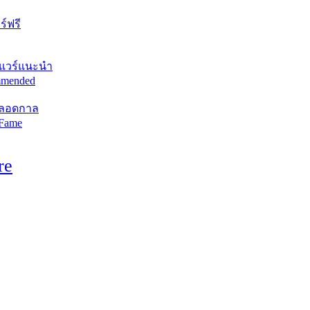
์ฟรี
แวร์แนะนำ
mended
ตลอดกาล
 Fame
re