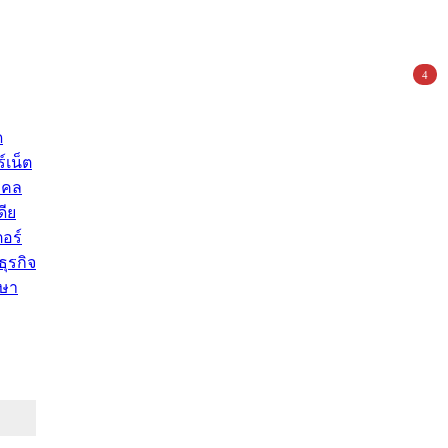
4
ด
์เน็ต
คคล
ดีย
อร์
ุรกิจ
ษา