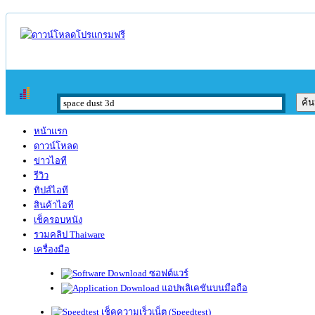
หน้าแรก
ดาวน์โหลด
ข่าวไอที
รีวิว
ทิปส์ไอที
สินค้าไอที
เช็ครอบหนัง
รวมคลิป Thaiware
เครื่องมือ
ซอฟต์แวร์
แอปพลิเคชันบนมือถือ
เช็คความเร็วเน็ต (Speedtest)