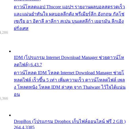
ดาวน์โหลดแอป Thscore แอปฯ รายงานผลบอลสดรวดเร็ว
และแม่นยำทันใจ ผลบอลลีกดัง พรีเมียร์ลีก อังกฤษ กัลโช่
เซเรีย อา อิตาลี ลาลีกา สเปน บุนเดสลีก้า เยอรมัน ลีกเอิง
ฝรั่งเศส
4,286
IDM (โปรแกรม Internet Download Manager ช่วยดาวน์โห
ลดไฟล์) 6.43.7
ดาวน์โหลด IDM โหลด Internet Download Manager ช่วยโ
หลดไฟล์ เร็วขึ้น 5 เท่า เพิ่มความเร็ว ดาวน์โหลดไฟล์ เพล
ง โหลดหนัง โหลด IDM ล่าสุด จาก Thaiware ไว้ใจได้แน่น
อน
6,366
DropBox (โปรแกรม Dropbox เก็บไฟล์ออนไลน์ ฟรี 2 GB )
264.4.3385