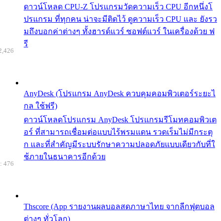
ดาวน์โหลด CPU-Z โปรแกรมวัดความเร็ว CPU อีกหนึ่งโ
ปรแกรม ที่ทุกคน น่าจะมีติดไว้ ดูความเร็ว CPU และ ยังรว
มถึงบอกค่าต่างๆ ทั้งฮารด์แวร์ ซอฟต์แวร์ ในเครื่องด้วย ฟ
รี
2,426
AnyDesk (โปรแกรม AnyDesk ควบคุมคอมพิวเตอร์ระยะไ
กล ใช้ฟรี)
ดาวน์โหลดโปรแกรม AnyDesk โปรแกรมรีโมทคอมพิวเต
อร์ ที่สามารถเชื่อมต่อแบบไร้พรมแดน รวดเร็มไม่มีกระตุ
ก และที่สำคัญมีระบบรักษาความปลอดภัยแบบเดียวกับที่ใ
ช้ภายในธนาคารอีกด้วย
: 476
Thscore (App รายงานผลบอลสดภาษาไทย จากลีกฟุตบอล
ต่างๆ ทั่วโลก)