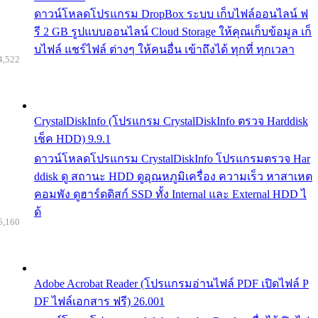
ดาวน์โหลดโปรแกรม DropBox ระบบ เก็บไฟล์ออนไลน์ ฟ
รี 2 GB รูปแบบออนไลน์ Cloud Storage ให้คุณเก็บข้อมูล เก็
บไฟล์ แชร์ไฟล์ ต่างๆ ให้คนอื่น เข้าถึงได้ ทุกที่ ทุกเวลา
4,522
CrystalDiskInfo (โปรแกรม CrystalDiskInfo ตรวจ Harddisk
เช็ค HDD) 9.9.1
ดาวน์โหลดโปรแกรม CrystalDiskInfo โปรแกรมตรวจ Har
ddisk ดู สถานะ HDD ดูอุณหภูมิเครื่อง ความเร็ว หาสาเหต
คอมพัง ดูฮาร์ดดิสก์ SSD ทั้ง Internal และ External HDD ไ
ด้
5,160
Adobe Acrobat Reader (โปรแกรมอ่านไฟล์ PDF เปิดไฟล์ P
DF ไฟล์เอกสาร ฟรี) 26.001