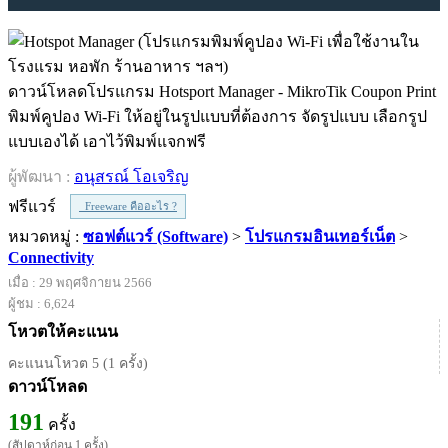
ดาวน์โหลดโปรแกรม Hotsport Manager - MikroTik Coupon Print
พิมพ์คูปอง Wi-Fi ให้อยู่ในรูปแบบที่ต้องการ จัดรูปแบบ เลือกรูป
แบบเองได้ เอาไว้พิมพ์แจกฟรี
ผู้พัฒนา :
อนุสรณ์ โอเจริญ
ฟรีแวร์
Freeware คืออะไร ?
หมวดหมู่ :
ซอฟต์แวร์ (Software)
>
โปรแกรมอินเทอร์เน็ต
>
Connectivity
เมื่อ : 29 พฤศจิกายน 2566
ผู้ชม : 6,624
โหวตให้คะแนน
คะแนนโหวต 5 (1 ครั้ง)
ดาวน์โหลด
191
ครั้ง
(สัปดาห์ก่อน 1 ครั้ง)