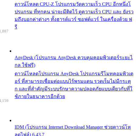
ดาวน์โหลด CPU-Z โปรแกรมวัดความเร็ว CPU อีกหนึ่งโ
ปรแกรม ที่ทุกคน น่าจะมีติดไว้ ดูความเร็ว CPU และ ยังรว
มถึงบอกค่าต่างๆ ทั้งฮารด์แวร์ ซอฟต์แวร์ ในเครื่องด้วย ฟ
รี
1,887
AnyDesk (โปรแกรม AnyDesk ควบคุมคอมพิวเตอร์ระยะไ
กล ใช้ฟรี)
ดาวน์โหลดโปรแกรม AnyDesk โปรแกรมรีโมทคอมพิวเต
อร์ ที่สามารถเชื่อมต่อแบบไร้พรมแดน รวดเร็มไม่มีกระตุ
ก และที่สำคัญมีระบบรักษาความปลอดภัยแบบเดียวกับที่ใ
ช้ภายในธนาคารอีกด้วย
4,159
IDM (โปรแกรม Internet Download Manager ช่วยดาวน์โห
ลดไฟล์) 6.43.7