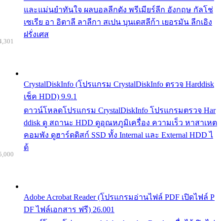
และแม่นยำทันใจ ผลบอลลีกดัง พรีเมียร์ลีก อังกฤษ กัลโช่
เซเรีย อา อิตาลี ลาลีกา สเปน บุนเดสลีก้า เยอรมัน ลีกเอิง
ฝรั่งเศส
4,301
CrystalDiskInfo (โปรแกรม CrystalDiskInfo ตรวจ Harddisk
เช็ค HDD) 9.9.1
ดาวน์โหลดโปรแกรม CrystalDiskInfo โปรแกรมตรวจ Har
ddisk ดู สถานะ HDD ดูอุณหภูมิเครื่อง ความเร็ว หาสาเหต
คอมพัง ดูฮาร์ดดิสก์ SSD ทั้ง Internal และ External HDD ไ
ด้
5,000
Adobe Acrobat Reader (โปรแกรมอ่านไฟล์ PDF เปิดไฟล์ P
DF ไฟล์เอกสาร ฟรี) 26.001