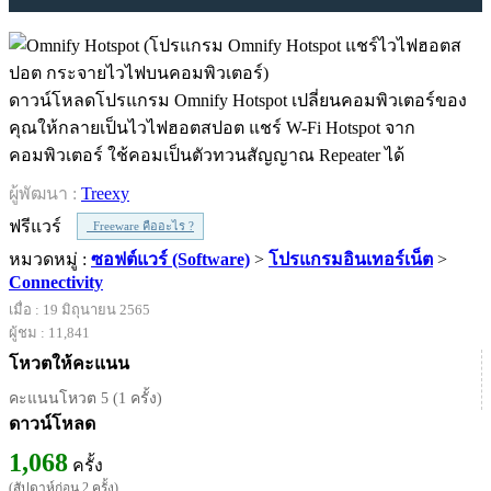
ดาวน์โหลดโปรแกรม Omnify Hotspot เปลี่ยนคอมพิวเตอร์ของ
คุณให้กลายเป็นไวไฟฮอตสปอต แชร์ W-Fi Hotspot จาก
คอมพิวเตอร์ ใช้คอมเป็นตัวทวนสัญญาณ Repeater ได้
ผู้พัฒนา :
Treexy
ฟรีแวร์
Freeware คืออะไร ?
หมวดหมู่ :
ซอฟต์แวร์ (Software)
>
โปรแกรมอินเทอร์เน็ต
>
Connectivity
เมื่อ : 19 มิถุนายน 2565
ผู้ชม : 11,841
โหวตให้คะแนน
คะแนนโหวต 5 (1 ครั้ง)
ดาวน์โหลด
1,068
ครั้ง
(สัปดาห์ก่อน 2 ครั้ง)