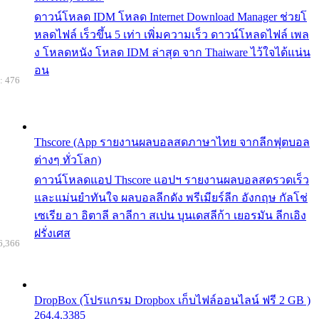
ดาวน์โหลด IDM โหลด Internet Download Manager ช่วยโ
หลดไฟล์ เร็วขึ้น 5 เท่า เพิ่มความเร็ว ดาวน์โหลดไฟล์ เพล
ง โหลดหนัง โหลด IDM ล่าสุด จาก Thaiware ไว้ใจได้แน่น
อน
: 476
Thscore (App รายงานผลบอลสดภาษาไทย จากลีกฟุตบอล
ต่างๆ ทั่วโลก)
ดาวน์โหลดแอป Thscore แอปฯ รายงานผลบอลสดรวดเร็ว
และแม่นยำทันใจ ผลบอลลีกดัง พรีเมียร์ลีก อังกฤษ กัลโช่
เซเรีย อา อิตาลี ลาลีกา สเปน บุนเดสลีก้า เยอรมัน ลีกเอิง
ฝรั่งเศส
6,366
DropBox (โปรแกรม Dropbox เก็บไฟล์ออนไลน์ ฟรี 2 GB )
264.4.3385