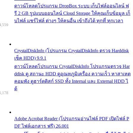
ดาวน์โหลดโปรแกรม DropBox ระบบ เก็บไฟล์ออนไลน์ ฟ
รี 2 GB รูปแบบออนไลน์ Cloud Storage ให้คุณเก็บข้อมูล เก็
บไฟล์ แชร์ไฟล์ ต่างๆ ให้คนอื่น เข้าถึงได้ ทุกที่ ทุกเวลา
4,559
CrystalDiskInfo (โปรแกรม CrystalDiskInfo ตรวจ Harddisk
เช็ค HDD) 9.9.1
ดาวน์โหลดโปรแกรม CrystalDiskInfo โปรแกรมตรวจ Har
ddisk ดู สถานะ HDD ดูอุณหภูมิเครื่อง ความเร็ว หาสาเหต
คอมพัง ดูฮาร์ดดิสก์ SSD ทั้ง Internal และ External HDD ไ
ด้
5,178
Adobe Acrobat Reader (โปรแกรมอ่านไฟล์ PDF เปิดไฟล์ P
DF ไฟล์เอกสาร ฟรี) 26.001