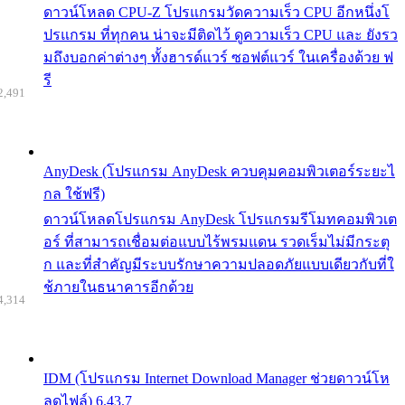
ดาวน์โหลด CPU-Z โปรแกรมวัดความเร็ว CPU อีกหนึ่งโ
ปรแกรม ที่ทุกคน น่าจะมีติดไว้ ดูความเร็ว CPU และ ยังรว
มถึงบอกค่าต่างๆ ทั้งฮารด์แวร์ ซอฟต์แวร์ ในเครื่องด้วย ฟ
รี
2,491
AnyDesk (โปรแกรม AnyDesk ควบคุมคอมพิวเตอร์ระยะไ
กล ใช้ฟรี)
ดาวน์โหลดโปรแกรม AnyDesk โปรแกรมรีโมทคอมพิวเต
อร์ ที่สามารถเชื่อมต่อแบบไร้พรมแดน รวดเร็มไม่มีกระตุ
ก และที่สำคัญมีระบบรักษาความปลอดภัยแบบเดียวกับที่ใ
ช้ภายในธนาคารอีกด้วย
4,314
IDM (โปรแกรม Internet Download Manager ช่วยดาวน์โห
ลดไฟล์) 6.43.7