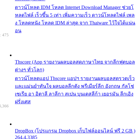
ดาวน์โหลด IDM โหลด Internet Download Manager ช่วยโ
หลดไฟล์ เร็วขึ้น 5 เท่า เพิ่มความเร็ว ดาวน์โหลดไฟล์ เพล
ง โหลดหนัง โหลด IDM ล่าสุด จาก Thaiware ไว้ใจได้แน่น
อน
: 475
Thscore (App รายงานผลบอลสดภาษาไทย จากลีกฟุตบอล
ต่างๆ ทั่วโลก)
ดาวน์โหลดแอป Thscore แอปฯ รายงานผลบอลสดรวดเร็ว
และแม่นยำทันใจ ผลบอลลีกดัง พรีเมียร์ลีก อังกฤษ กัลโช่
เซเรีย อา อิตาลี ลาลีกา สเปน บุนเดสลีก้า เยอรมัน ลีกเอิง
ฝรั่งเศส
6,366
DropBox (โปรแกรม Dropbox เก็บไฟล์ออนไลน์ ฟรี 2 GB )
264.4.3385