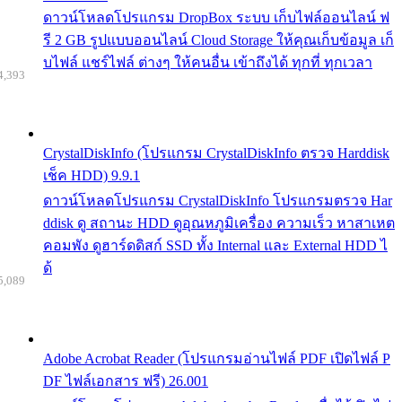
ดาวน์โหลดโปรแกรม DropBox ระบบ เก็บไฟล์ออนไลน์ ฟ
รี 2 GB รูปแบบออนไลน์ Cloud Storage ให้คุณเก็บข้อมูล เก็
บไฟล์ แชร์ไฟล์ ต่างๆ ให้คนอื่น เข้าถึงได้ ทุกที่ ทุกเวลา
4,393
CrystalDiskInfo (โปรแกรม CrystalDiskInfo ตรวจ Harddisk
เช็ค HDD) 9.9.1
ดาวน์โหลดโปรแกรม CrystalDiskInfo โปรแกรมตรวจ Har
ddisk ดู สถานะ HDD ดูอุณหภูมิเครื่อง ความเร็ว หาสาเหต
คอมพัง ดูฮาร์ดดิสก์ SSD ทั้ง Internal และ External HDD ไ
ด้
5,089
Adobe Acrobat Reader (โปรแกรมอ่านไฟล์ PDF เปิดไฟล์ P
DF ไฟล์เอกสาร ฟรี) 26.001