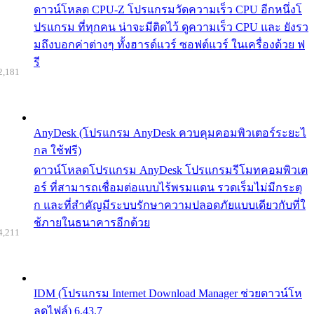
ดาวน์โหลด CPU-Z โปรแกรมวัดความเร็ว CPU อีกหนึ่งโ
ปรแกรม ที่ทุกคน น่าจะมีติดไว้ ดูความเร็ว CPU และ ยังรว
มถึงบอกค่าต่างๆ ทั้งฮารด์แวร์ ซอฟต์แวร์ ในเครื่องด้วย ฟ
รี
2,181
AnyDesk (โปรแกรม AnyDesk ควบคุมคอมพิวเตอร์ระยะไ
กล ใช้ฟรี)
ดาวน์โหลดโปรแกรม AnyDesk โปรแกรมรีโมทคอมพิวเต
อร์ ที่สามารถเชื่อมต่อแบบไร้พรมแดน รวดเร็มไม่มีกระตุ
ก และที่สำคัญมีระบบรักษาความปลอดภัยแบบเดียวกับที่ใ
ช้ภายในธนาคารอีกด้วย
4,211
IDM (โปรแกรม Internet Download Manager ช่วยดาวน์โห
ลดไฟล์) 6.43.7