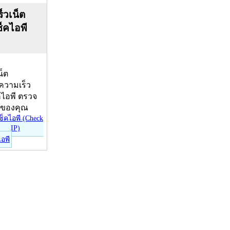
็วเน็ต
ช็คไอพี
น็ต
บความเร็ว
คไอพี ตรวจ
ีของคุณ
ไอพี