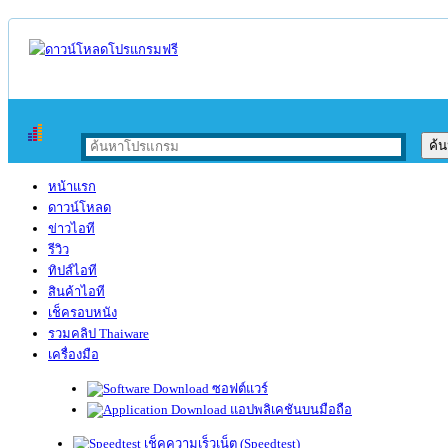
หน้าแรก
ดาวน์โหลด
ข่าวไอที
รีวิว
ทิปส์ไอที
สินค้าไอที
เช็ครอบหนัง
รวมคลิป Thaiware
เครื่องมือ
ซอฟต์แวร์
แอปพลิเคชันบนมือถือ
เช็คความเร็วเน็ต (Speedtest)