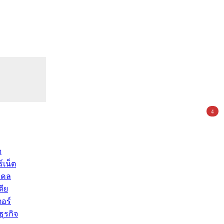
4
ด
์เน็ต
คคล
ดีย
อร์
ุรกิจ