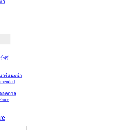
ษา
์ฟรี
แวร์แนะนำ
mended
ตลอดกาล
 Fame
re