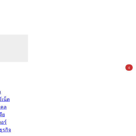
4
ด
์เน็ต
คคล
ดีย
อร์
ุรกิจ