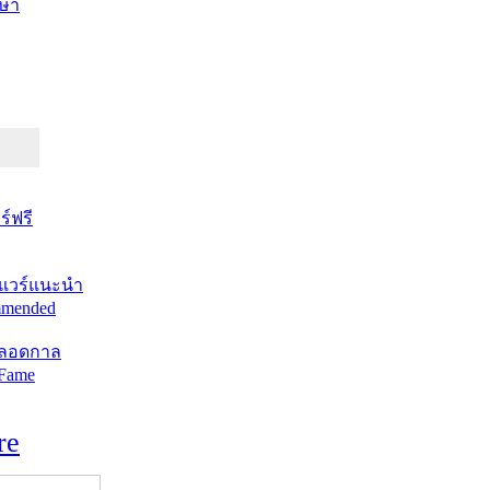
ษา
์ฟรี
แวร์แนะนำ
mended
ตลอดกาล
 Fame
re