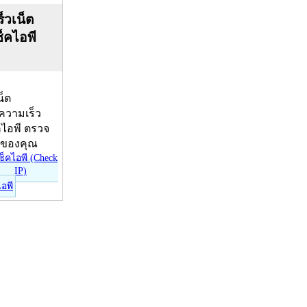
็วเน็ต
ช็คไอพี
น็ต
บความเร็ว
คไอพี ตรวจ
ีของคุณ
ไอพี