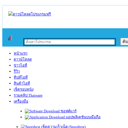
หน้าแรก
ดาวน์โหลด
ข่าวไอที
รีวิว
ทิปส์ไอที
สินค้าไอที
เช็ครอบหนัง
รวมคลิป Thaiware
เครื่องมือ
ซอฟต์แวร์
แอปพลิเคชันบนมือถือ
เช็คความเร็วเน็ต (Speedtest)