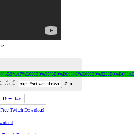
be
าเว็บนี้ :
ch Download
ree Twitch Download
wnload