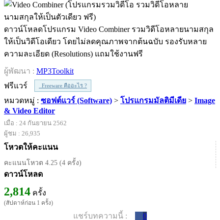
ดาวน์โหลดโปรแกรม Video Combiner รวมวิดีโอหลายนามสกุล
ให้เป็นวิดีโอเดียว โดยไม่ลดคุณภาพจากต้นฉบับ รองรับหลาย
ความละเอียด (Resolutions) แถมใช้งานฟรี
ผู้พัฒนา :
MP3Toolkit
ฟรีแวร์
Freeware คืออะไร ?
หมวดหมู่ :
ซอฟต์แวร์ (Software)
>
โปรแกรมมัลติมีเดีย
>
Image
& Video Editor
เมื่อ : 24 กันยายน 2562
ผู้ชม : 26,935
โหวตให้คะแนน
คะแนนโหวต 4.25 (4 ครั้ง)
ดาวน์โหลด
2,814
ครั้ง
(สัปดาห์ก่อน 1 ครั้ง)
แชร์บทความนี้ :
0