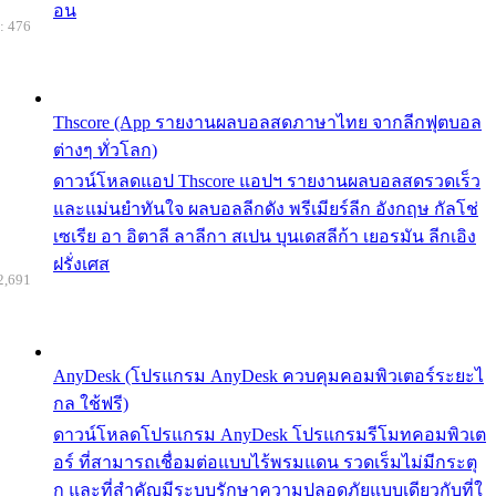
อน
: 476
Thscore (App รายงานผลบอลสดภาษาไทย จากลีกฟุตบอล
ต่างๆ ทั่วโลก)
ดาวน์โหลดแอป Thscore แอปฯ รายงานผลบอลสดรวดเร็ว
และแม่นยำทันใจ ผลบอลลีกดัง พรีเมียร์ลีก อังกฤษ กัลโช่
เซเรีย อา อิตาลี ลาลีกา สเปน บุนเดสลีก้า เยอรมัน ลีกเอิง
ฝรั่งเศส
2,691
AnyDesk (โปรแกรม AnyDesk ควบคุมคอมพิวเตอร์ระยะไ
กล ใช้ฟรี)
ดาวน์โหลดโปรแกรม AnyDesk โปรแกรมรีโมทคอมพิวเต
อร์ ที่สามารถเชื่อมต่อแบบไร้พรมแดน รวดเร็มไม่มีกระตุ
ก และที่สำคัญมีระบบรักษาความปลอดภัยแบบเดียวกับที่ใ