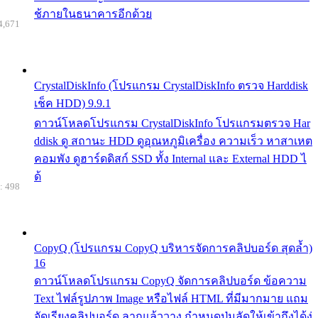
ช้ภายในธนาคารอีกด้วย
4,671
CrystalDiskInfo (โปรแกรม CrystalDiskInfo ตรวจ Harddisk
เช็ค HDD) 9.9.1
ดาวน์โหลดโปรแกรม CrystalDiskInfo โปรแกรมตรวจ Har
ddisk ดู สถานะ HDD ดูอุณหภูมิเครื่อง ความเร็ว หาสาเหต
คอมพัง ดูฮาร์ดดิสก์ SSD ทั้ง Internal และ External HDD ไ
ด้
: 498
CopyQ (โปรแกรม CopyQ บริหารจัดการคลิปบอร์ด สุดล้ำ)
16
ดาวน์โหลดโปรแกรม CopyQ จัดการคลิปบอร์ด ข้อความ
Text ไฟล์รูปภาพ Image หรือไฟล์ HTML ที่มีมากมาย แถม
จัดเรียงคลิปบอร์ด ลากแล้ววาง กำหนดปุ่มลัดให้เข้าถึงได้ง่