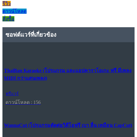
รีวิว
ดาวน์โหลด
สั่งซื้อ
ซอฟต์แวร์ที่เกี่ยวข้อง
ThaiBan Karaoke (โปรแกรม และแอปคาราโอเกะ ฟรี มีเพลง
MIDI กว่าแสนเพลง)
ฟรีแวร์
ดาวน์โหลด : 156
WannaCut (โปรแกรมตัดต่อวิดีโอฟรี เบา ลื่น เหมือน CapCut)