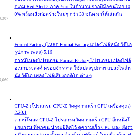
ดเกม Red Alert 2 ภาค Yuri ในตำนาน จากฝีมือคนไทย 10
0% พร้อมสิ่งก่อสร้างใหม่ๆ กว่า 30 ชนิด มาให้เล่นกัน
9,307
Format Factory (โหลด Format Factory แปลงไฟล์หนัง วิดีโอ
รูปภาพ เพลง) 5.16
ดาวน์โหลดโปรแกรม Format Factory โปรแกรมแปลงไฟล์
อเนกประสงค์ ครอบจักรวาล ใช้แปลงรูปภาพ แปลงไฟล์ห
นัง วิดีโอ เพลง ไฟล์เสียงออดิโอ ต่าง ๆ
9,060
CPU-Z (โปรแกรม CPU-Z วัดดูความเร็ว CPU เครื่องคุณ)
2.20.1
ดาวน์โหลด CPU-Z โปรแกรมวัดความเร็ว CPU อีกหนึ่งโ
ปรแกรม ที่ทุกคน น่าจะมีติดไว้ ดูความเร็ว CPU และ ยังรว
มถึงบอกค่าต่างๆ ทั้งฮารด์แวร์ ซอฟต์แวร์ ในเครื่องด้วย ฟ