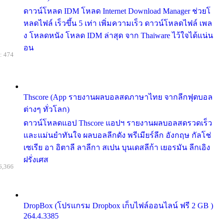
ดาวน์โหลด IDM โหลด Internet Download Manager ช่วยโ
หลดไฟล์ เร็วขึ้น 5 เท่า เพิ่มความเร็ว ดาวน์โหลดไฟล์ เพล
ง โหลดหนัง โหลด IDM ล่าสุด จาก Thaiware ไว้ใจได้แน่น
อน
: 474
Thscore (App รายงานผลบอลสดภาษาไทย จากลีกฟุตบอล
ต่างๆ ทั่วโลก)
ดาวน์โหลดแอป Thscore แอปฯ รายงานผลบอลสดรวดเร็ว
และแม่นยำทันใจ ผลบอลลีกดัง พรีเมียร์ลีก อังกฤษ กัลโช่
เซเรีย อา อิตาลี ลาลีกา สเปน บุนเดสลีก้า เยอรมัน ลีกเอิง
ฝรั่งเศส
6,366
DropBox (โปรแกรม Dropbox เก็บไฟล์ออนไลน์ ฟรี 2 GB )
264.4.3385