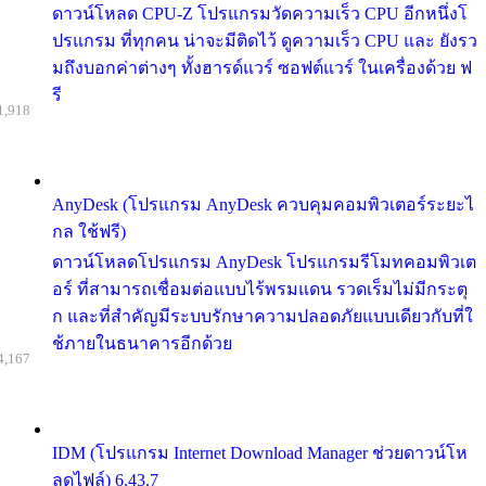
ดาวน์โหลด CPU-Z โปรแกรมวัดความเร็ว CPU อีกหนึ่งโ
ปรแกรม ที่ทุกคน น่าจะมีติดไว้ ดูความเร็ว CPU และ ยังรว
มถึงบอกค่าต่างๆ ทั้งฮารด์แวร์ ซอฟต์แวร์ ในเครื่องด้วย ฟ
รี
1,918
AnyDesk (โปรแกรม AnyDesk ควบคุมคอมพิวเตอร์ระยะไ
กล ใช้ฟรี)
ดาวน์โหลดโปรแกรม AnyDesk โปรแกรมรีโมทคอมพิวเต
อร์ ที่สามารถเชื่อมต่อแบบไร้พรมแดน รวดเร็มไม่มีกระตุ
ก และที่สำคัญมีระบบรักษาความปลอดภัยแบบเดียวกับที่ใ
ช้ภายในธนาคารอีกด้วย
4,167
IDM (โปรแกรม Internet Download Manager ช่วยดาวน์โห
ลดไฟล์) 6.43.7