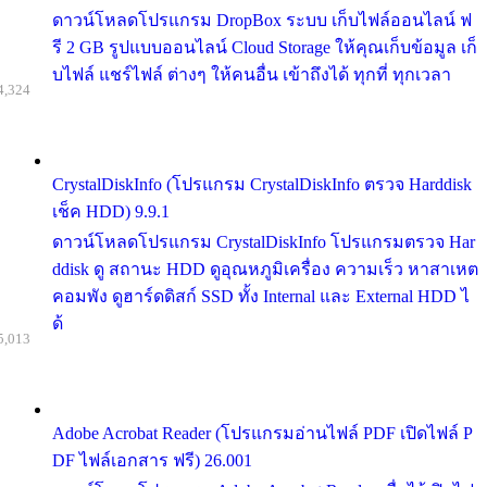
ดาวน์โหลดโปรแกรม DropBox ระบบ เก็บไฟล์ออนไลน์ ฟ
รี 2 GB รูปแบบออนไลน์ Cloud Storage ให้คุณเก็บข้อมูล เก็
บไฟล์ แชร์ไฟล์ ต่างๆ ให้คนอื่น เข้าถึงได้ ทุกที่ ทุกเวลา
4,324
CrystalDiskInfo (โปรแกรม CrystalDiskInfo ตรวจ Harddisk
เช็ค HDD) 9.9.1
ดาวน์โหลดโปรแกรม CrystalDiskInfo โปรแกรมตรวจ Har
ddisk ดู สถานะ HDD ดูอุณหภูมิเครื่อง ความเร็ว หาสาเหต
คอมพัง ดูฮาร์ดดิสก์ SSD ทั้ง Internal และ External HDD ไ
ด้
5,013
Adobe Acrobat Reader (โปรแกรมอ่านไฟล์ PDF เปิดไฟล์ P
DF ไฟล์เอกสาร ฟรี) 26.001