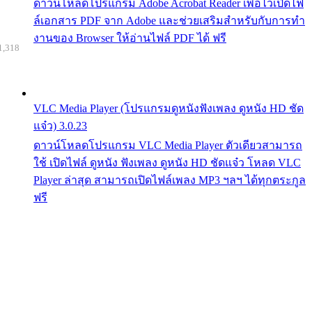
ดาวน์โหลดโปรแกรม Adobe Acrobat Reader เพื่อไว้เปิดไฟ
ล์เอกสาร PDF จาก Adobe และช่วยเสริมสำหรับกับการทำ
งานของ Browser ให้อ่านไฟล์ PDF ได้ ฟรี
1,318
VLC Media Player (โปรแกรมดูหนังฟังเพลง ดูหนัง HD ชัด
แจ๋ว) 3.0.23
ดาวน์โหลดโปรแกรม VLC Media Player ตัวเดียวสามารถ
ใช้ เปิดไฟล์ ดูหนัง ฟังเพลง ดูหนัง HD ชัดแจ๋ว โหลด VLC
Player ล่าสุด สามารถเปิดไฟล์เพลง MP3 ฯลฯ ได้ทุกตระกูล
ฟรี