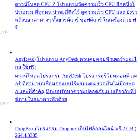
ดาวน์โหลด CPU-Z โปรแกรมวัดความเร็ว CPU อีกหนึ่งโ
ปรแกรม ที่ทุกคน น่าจะมีติดไว้ ดูความเร็ว CPU และ ยังรว
มถึงบอกค่าต่างๆ ทั้งฮารด์แวร์ ซอฟต์แวร์ ในเครื่องด้วย ฟ
รี
1,517
AnyDesk (โปรแกรม AnyDesk ควบคุมคอมพิวเตอร์ระยะไ
กล ใช้ฟรี)
ดาวน์โหลดโปรแกรม AnyDesk โปรแกรมรีโมทคอมพิวเต
อร์ ที่สามารถเชื่อมต่อแบบไร้พรมแดน รวดเร็มไม่มีกระตุ
ก และที่สำคัญมีระบบรักษาความปลอดภัยแบบเดียวกับที่ใ
ช้ภายในธนาคารอีกด้วย
6,366
DropBox (โปรแกรม Dropbox เก็บไฟล์ออนไลน์ ฟรี 2 GB )
264.4.3385