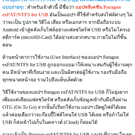
แบบง่ายๆ)
: สำหรับเจ้าตัวนี้ มีชื่อว่า
แอปพลิเคชัน Paragon
exFAT/NTFS for USB
มันเป็นแอปฯ ที่ใช้สำหรับส่งไฟล์ต่างๆ ไม่
ว่าจะเป็น รูปภาพ วิดีโอ เสียง หรือเอกสาร จากมือถือระบบ
Android เข้าสู่คลังเก็บไฟล์อย่างแฟลชไดร์ฟ USB หรือไมโครเอ
สดีการ์ด (microSD-Card) ได้อย่างสะดวกสบาย ภายในไม่กี่ขั้น
ตอน
ด้านหน้าตาการใช้งาน (User Interface) ของแอปฯ Paragon
exFAT/NTFS for USB ถูกออกแบบมาให้เหมาะสมกับผู้ใช้งานทุก
คน มีหน้าตาที่เรียบง่าย และเป็นมิตรต่อผู้ใช้งาน รองรับมือถือ
ทุกขนาดหน้าจอ รวมไปถึงแท็บเล็ตด้วย
วิธีใช้งานของแอปฯ Paragon exFAT/NTFS for USB ก็ไม่ยุ่งยาก
เพียงแค่เสียบแฟลชไดร์ฟ หรือคลังเก็บข้อมูลเข้ากับมือถือผ่าน
OTG (On To Go) จากนั้นก็เรียกใช้งาน แอปฯ เปิดดูไฟล์ได้เลย
แล้วค่อยเลือกว่าจะก๊อปปี้ไฟล์ไหนใส่ USB ได้เลย หรือถ้าไม่ใส่
USB ก็ส่งเข้าไปเก็บในคลาวด์ (Cloud) ก็ย่อมได้
รวมแล้วเป็น Paragon exFAT/NTFS for USB แอปฯ ที่น่าสนใจเลย