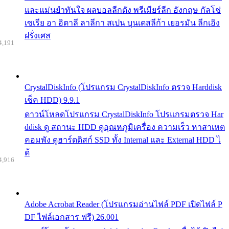
และแม่นยำทันใจ ผลบอลลีกดัง พรีเมียร์ลีก อังกฤษ กัลโช่
เซเรีย อา อิตาลี ลาลีกา สเปน บุนเดสลีก้า เยอรมัน ลีกเอิง
ฝรั่งเศส
4,191
CrystalDiskInfo (โปรแกรม CrystalDiskInfo ตรวจ Harddisk
เช็ค HDD) 9.9.1
ดาวน์โหลดโปรแกรม CrystalDiskInfo โปรแกรมตรวจ Har
ddisk ดู สถานะ HDD ดูอุณหภูมิเครื่อง ความเร็ว หาสาเหต
คอมพัง ดูฮาร์ดดิสก์ SSD ทั้ง Internal และ External HDD ไ
ด้
4,916
Adobe Acrobat Reader (โปรแกรมอ่านไฟล์ PDF เปิดไฟล์ P
DF ไฟล์เอกสาร ฟรี) 26.001