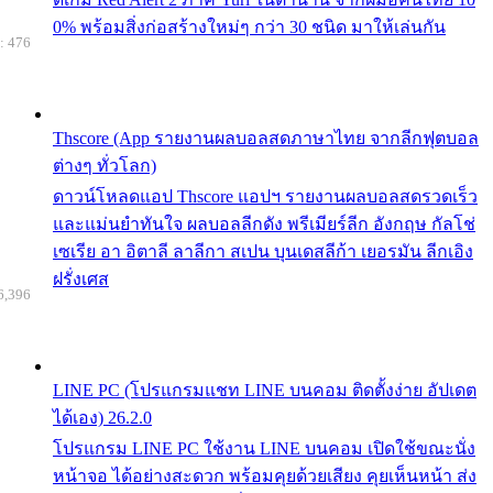
0% พร้อมสิ่งก่อสร้างใหม่ๆ กว่า 30 ชนิด มาให้เล่นกัน
: 476
Thscore (App รายงานผลบอลสดภาษาไทย จากลีกฟุตบอล
ต่างๆ ทั่วโลก)
ดาวน์โหลดแอป Thscore แอปฯ รายงานผลบอลสดรวดเร็ว
และแม่นยำทันใจ ผลบอลลีกดัง พรีเมียร์ลีก อังกฤษ กัลโช่
เซเรีย อา อิตาลี ลาลีกา สเปน บุนเดสลีก้า เยอรมัน ลีกเอิง
ฝรั่งเศส
6,396
LINE PC (โปรแกรมแชท LINE บนคอม ติดตั้งง่าย อัปเดต
ได้เอง) 26.2.0
โปรแกรม LINE PC ใช้งาน LINE บนคอม เปิดใช้ขณะนั่ง
หน้าจอ ได้อย่างสะดวก พร้อมคุยด้วยเสียง คุยเห็นหน้า ส่ง