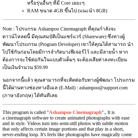
หรือรุ่นอื่นๆ ที่มี Core เยอะๆ
RAM ขนาด 4GB ขึ้นไป (แนะนำ 8GB)
Note : โปรแกรม Ashampoo Cinemagraph ที่คุณกำลังจะ
ดาวน์โหลดนี้ มีคุณสมบัติเป็นแชร์แวร์ (Shareware) ซึ่งทางผู้
พัฒนาโปรแกรม (Program Developer) เขาให้คุณได้สามารถ นำ
ไปใช้กันก่อนโดยมีการจำกัดบางฟีเจอร์ไว้ และมีลายน้ำ หาก
ต้องการจะใช้ต่อกันในแบบตัวเต็มๆ จะต้องเสียค่าลงทะเบียน
เป็นเงินจำนวน $59.99
นอกจากนี้แล้ว คุณสามารถที่จะติดต่อกับทางผู้พัฒนา โปรแกรม
นี้ได้ผ่านทางช่องทางอีเมล (E-Mail) : ashampoo@support.com
(ภาษาอังกฤษ) ได้ทันทีเลย
This program is called "
Ashampoo Cinemagraph
"., It is
a cinemagraph software to create animated photographs with ease
and in style. Videos turn into semi-still photos with subtle motion
that only affects certain image portions and that play in a short,
never-ending loop. It's feels like photographs have magically come