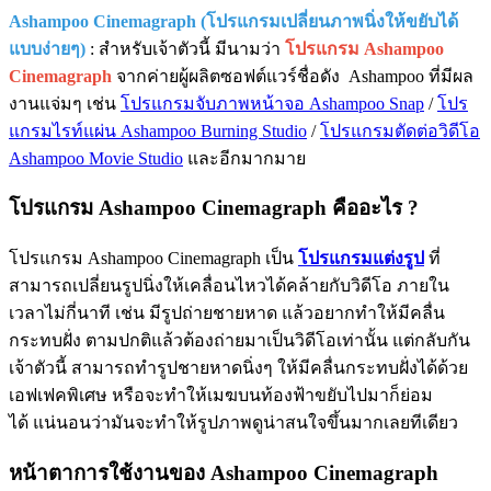
Ashampoo Cinemagraph (โปรแกรมเปลี่ยนภาพนิ่งให้ขยับได้
แบบง่ายๆ)
: สำหรับเจ้าตัวนี้ มีนามว่า
โปรแกรม Ashampoo
Cinemagraph
จากค่ายผู้ผลิตซอฟต์แวร์ชื่อดัง Ashampoo ที่มีผล
งานแจ่มๆ เช่น
โปรแกรมจับภาพหน้าจอ Ashampoo Snap
/
โปร
แกรมไรท์แผ่น Ashampoo Burning Studio
/
โปรแกรมตัดต่อวิดีโอ
Ashampoo Movie Studio
และอีกมากมาย
โปรแกรม Ashampoo Cinemagraph คืออะไร ?
โปรแกรม Ashampoo Cinemagraph เป็น
โปรแกรมแต่งรูป
ที่
สามารถเปลี่ยนรูปนิ่งให้เคลื่อนไหวได้คล้ายกับวิดีโอ ภายใน
เวลาไม่กี่นาที เช่น มีรูปถ่ายชายหาด แล้วอยากทำให้มีคลื่น
กระทบฝั่ง ตามปกติแล้วต้องถ่ายมาเป็นวิดีโอเท่านั้น แต่กลับกัน
เจ้าตัวนี้ สามารถทำรูปชายหาดนิ่งๆ ให้มีคลื่นกระทบฝั่งได้ด้วย
เอฟเฟคพิเศษ หรือจะทำให้เมฆบนท้องฟ้าขยับไปมาก็ย่อม
ได้ แน่นอนว่ามันจะทำให้รูปภาพดูน่าสนใจขึ้นมากเลยทีเดียว
หน้าตาการใช้งานของ Ashampoo Cinemagraph