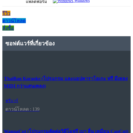
Windows
แพลตฟอร์ม
รีวิว
ดาวน์โหลด
สั่งซื้อ
ซอฟต์แวร์ที่เกี่ยวข้อง
ThaiBan Karaoke (โปรแกรม และแอปคาราโอเกะ ฟรี มีเพลง
MIDI กว่าแสนเพลง)
ฟรีแวร์
ดาวน์โหลด : 139
WannaCut (โปรแกรมตัดต่อวิดีโอฟรี เบา ลื่น เหมือน CapCut)