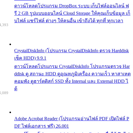
ดาวน์โหลดโปรแกรม DropBox ระบบ เก็บไฟล์ออนไลน์ ฟ
รี 2 GB รูปแบบออนไลน์ Cloud Storage ให้คุณเก็บข้อมูล เก็
บไฟล์ แชร์ไฟล์ ต่างๆ ให้คนอื่น เข้าถึงได้ ทุกที่ ทุกเวลา
4,393
CrystalDiskInfo (โปรแกรม CrystalDiskInfo ตรวจ Harddisk
เช็ค HDD) 9.9.1
ดาวน์โหลดโปรแกรม CrystalDiskInfo โปรแกรมตรวจ Har
ddisk ดู สถานะ HDD ดูอุณหภูมิเครื่อง ความเร็ว หาสาเหต
คอมพัง ดูฮาร์ดดิสก์ SSD ทั้ง Internal และ External HDD ไ
ด้
5,089
Adobe Acrobat Reader (โปรแกรมอ่านไฟล์ PDF เปิดไฟล์ P
DF ไฟล์เอกสาร ฟรี) 26.001