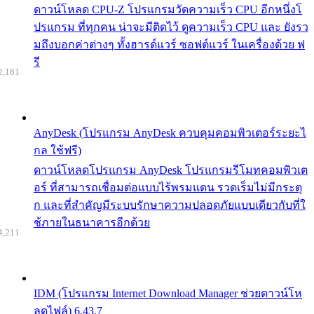
ดาวน์โหลด CPU-Z โปรแกรมวัดความเร็ว CPU อีกหนึ่งโ
ปรแกรม ที่ทุกคน น่าจะมีติดไว้ ดูความเร็ว CPU และ ยังรว
มถึงบอกค่าต่างๆ ทั้งฮารด์แวร์ ซอฟต์แวร์ ในเครื่องด้วย ฟ
รี
2,181
AnyDesk (โปรแกรม AnyDesk ควบคุมคอมพิวเตอร์ระยะไ
กล ใช้ฟรี)
ดาวน์โหลดโปรแกรม AnyDesk โปรแกรมรีโมทคอมพิวเต
อร์ ที่สามารถเชื่อมต่อแบบไร้พรมแดน รวดเร็มไม่มีกระตุ
ก และที่สำคัญมีระบบรักษาความปลอดภัยแบบเดียวกับที่ใ
ช้ภายในธนาคารอีกด้วย
4,211
IDM (โปรแกรม Internet Download Manager ช่วยดาวน์โห
ลดไฟล์) 6.43.7