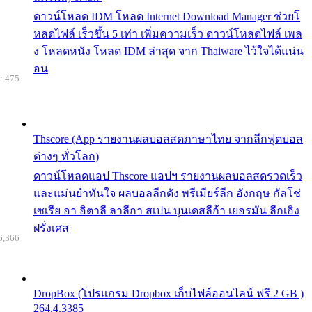
ดาวน์โหลด IDM โหลด Internet Download Manager ช่วยโ
หลดไฟล์ เร็วขึ้น 5 เท่า เพิ่มความเร็ว ดาวน์โหลดไฟล์ เพล
ง โหลดหนัง โหลด IDM ล่าสุด จาก Thaiware ไว้ใจได้แน่น
อน
: 475
Thscore (App รายงานผลบอลสดภาษาไทย จากลีกฟุตบอล
ต่างๆ ทั่วโลก)
ดาวน์โหลดแอป Thscore แอปฯ รายงานผลบอลสดรวดเร็ว
และแม่นยำทันใจ ผลบอลลีกดัง พรีเมียร์ลีก อังกฤษ กัลโช่
เซเรีย อา อิตาลี ลาลีกา สเปน บุนเดสลีก้า เยอรมัน ลีกเอิง
ฝรั่งเศส
6,366
DropBox (โปรแกรม Dropbox เก็บไฟล์ออนไลน์ ฟรี 2 GB )
264.4.3385