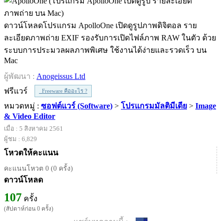
ดาวน์โหลดโปรแกรม ApolloOne เปิดดูรูปภาพดิจิตอล ราย
ละเอียดภาพถ่าย EXIF รองรับการเปิดไฟล์ภาพ RAW ในตัว ด้วย
ระบบการประมวลผลภาพพิเศษ ใช้งานได้ง่ายและรวดเร็ว บน
Mac
ผู้พัฒนา :
Anogeissus Ltd
ฟรีแวร์
Freeware คืออะไร ?
หมวดหมู่ :
ซอฟต์แวร์ (Software)
>
โปรแกรมมัลติมีเดีย
>
Image
& Video Editor
เมื่อ : 5 สิงหาคม 2561
ผู้ชม : 6,829
โหวตให้คะแนน
คะแนนโหวต 0 (0 ครั้ง)
ดาวน์โหลด
107
ครั้ง
(สัปดาห์ก่อน 0 ครั้ง)