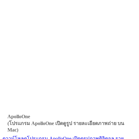
ApolloOne
(โปรแกรม ApolloOne เปิดดูรูป รายละเอียดภาพถ่าย บน
Mac)
ดาวน์โหลดโปรแกรม ApolloOne เปิดดูรูปภาพดิจิตอล ราย