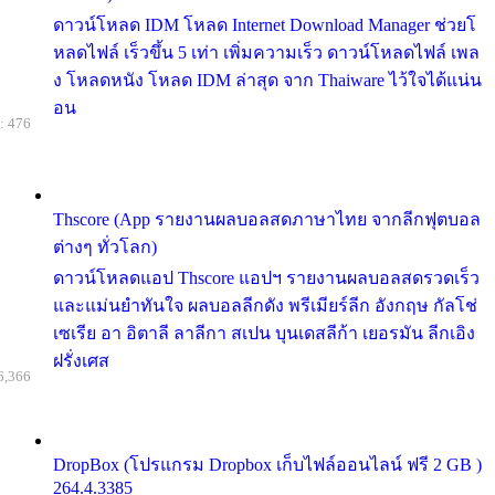
ดาวน์โหลด IDM โหลด Internet Download Manager ช่วยโ
หลดไฟล์ เร็วขึ้น 5 เท่า เพิ่มความเร็ว ดาวน์โหลดไฟล์ เพล
ง โหลดหนัง โหลด IDM ล่าสุด จาก Thaiware ไว้ใจได้แน่น
อน
: 476
Thscore (App รายงานผลบอลสดภาษาไทย จากลีกฟุตบอล
ต่างๆ ทั่วโลก)
ดาวน์โหลดแอป Thscore แอปฯ รายงานผลบอลสดรวดเร็ว
และแม่นยำทันใจ ผลบอลลีกดัง พรีเมียร์ลีก อังกฤษ กัลโช่
เซเรีย อา อิตาลี ลาลีกา สเปน บุนเดสลีก้า เยอรมัน ลีกเอิง
ฝรั่งเศส
6,366
DropBox (โปรแกรม Dropbox เก็บไฟล์ออนไลน์ ฟรี 2 GB )
264.4.3385