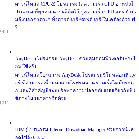
ดาวน์โหลด CPU-Z โปรแกรมวัดความเร็ว CPU อีกหนึ่งโ
ปรแกรม ที่ทุกคน น่าจะมีติดไว้ ดูความเร็ว CPU และ ยังรว
มถึงบอกค่าต่างๆ ทั้งฮารด์แวร์ ซอฟต์แวร์ ในเครื่องด้วย ฟ
รี
2,491
AnyDesk (โปรแกรม AnyDesk ควบคุมคอมพิวเตอร์ระยะไ
กล ใช้ฟรี)
ดาวน์โหลดโปรแกรม AnyDesk โปรแกรมรีโมทคอมพิวเต
อร์ ที่สามารถเชื่อมต่อแบบไร้พรมแดน รวดเร็มไม่มีกระตุ
ก และที่สำคัญมีระบบรักษาความปลอดภัยแบบเดียวกับที่ใ
ช้ภายในธนาคารอีกด้วย
4,314
IDM (โปรแกรม Internet Download Manager ช่วยดาวน์โห
ลดไฟล์) 6.43.7