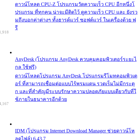
ดาวน์โหลด CPU-Z โปรแกรมวัดความเร็ว CPU อีกหนึ่งโ
ปรแกรม ที่ทุกคน น่าจะมีติดไว้ ดูความเร็ว CPU และ ยังรว
มถึงบอกค่าต่างๆ ทั้งฮารด์แวร์ ซอฟต์แวร์ ในเครื่องด้วย ฟ
รี
1,918
AnyDesk (โปรแกรม AnyDesk ควบคุมคอมพิวเตอร์ระยะไ
กล ใช้ฟรี)
ดาวน์โหลดโปรแกรม AnyDesk โปรแกรมรีโมทคอมพิวเต
อร์ ที่สามารถเชื่อมต่อแบบไร้พรมแดน รวดเร็มไม่มีกระตุ
ก และที่สำคัญมีระบบรักษาความปลอดภัยแบบเดียวกับที่ใ
ช้ภายในธนาคารอีกด้วย
4,167
IDM (โปรแกรม Internet Download Manager ช่วยดาวน์โห
ลดไฟล์) 6.43.7