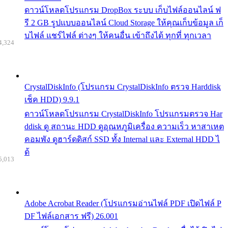
ดาวน์โหลดโปรแกรม DropBox ระบบ เก็บไฟล์ออนไลน์ ฟ
รี 2 GB รูปแบบออนไลน์ Cloud Storage ให้คุณเก็บข้อมูล เก็
บไฟล์ แชร์ไฟล์ ต่างๆ ให้คนอื่น เข้าถึงได้ ทุกที่ ทุกเวลา
4,324
CrystalDiskInfo (โปรแกรม CrystalDiskInfo ตรวจ Harddisk
เช็ค HDD) 9.9.1
ดาวน์โหลดโปรแกรม CrystalDiskInfo โปรแกรมตรวจ Har
ddisk ดู สถานะ HDD ดูอุณหภูมิเครื่อง ความเร็ว หาสาเหต
คอมพัง ดูฮาร์ดดิสก์ SSD ทั้ง Internal และ External HDD ไ
ด้
5,013
Adobe Acrobat Reader (โปรแกรมอ่านไฟล์ PDF เปิดไฟล์ P
DF ไฟล์เอกสาร ฟรี) 26.001