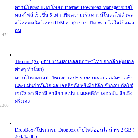
ดาวน์โหลด IDM โหลด Internet Download Manager ช่วยโ
หลดไฟล์ เร็วขึ้น 5 เท่า เพิ่มความเร็ว ดาวน์โหลดไฟล์ เพล
ง โหลดหนัง โหลด IDM ล่าสุด จาก Thaiware ไว้ใจได้แน่น
อน
: 474
Thscore (App รายงานผลบอลสดภาษาไทย จากลีกฟุตบอล
ต่างๆ ทั่วโลก)
ดาวน์โหลดแอป Thscore แอปฯ รายงานผลบอลสดรวดเร็ว
และแม่นยำทันใจ ผลบอลลีกดัง พรีเมียร์ลีก อังกฤษ กัลโช่
เซเรีย อา อิตาลี ลาลีกา สเปน บุนเดสลีก้า เยอรมัน ลีกเอิง
ฝรั่งเศส
6,366
DropBox (โปรแกรม Dropbox เก็บไฟล์ออนไลน์ ฟรี 2 GB )
264.4.3385