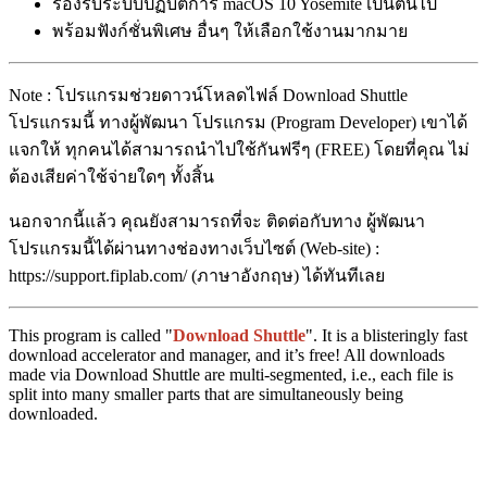
รองรับระบบปฏิบัติการ macOS 10 Yosemite เป็นต้นไป
พร้อมฟังก์ชั่นพิเศษ อื่นๆ ให้เลือกใช้งานมากมาย
Note : โปรแกรมช่วยดาวน์โหลดไฟล์ Download Shuttle
โปรแกรมนี้ ทางผู้พัฒนา โปรแกรม (Program Developer) เขาได้
แจกให้ ทุกคนได้สามารถนำไปใช้กันฟรีๆ (FREE) โดยที่คุณ ไม่
ต้องเสียค่าใช้จ่ายใดๆ ทั้งสิ้น
นอกจากนี้แล้ว คุณยังสามารถที่จะ ติดต่อกับทาง ผู้พัฒนา
โปรแกรมนี้ได้ผ่านทางช่องทางเว็บไซต์ (Web-site) :
https://support.fiplab.com/ (ภาษาอังกฤษ) ได้ทันทีเลย
This program is called "
Download Shuttle
". It is a blisteringly fast
download accelerator and manager, and it’s free! All downloads
made via Download Shuttle are multi-segmented, i.e., each file is
split into many smaller parts that are simultaneously being
downloaded.