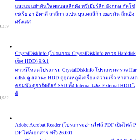
และแม่นยำทันใจ ผลบอลลีกดัง พรีเมียร์ลีก อังกฤษ กัลโช่
เซเรีย อา อิตาลี ลาลีกา สเปน บุนเดสลีก้า เยอรมัน ลีกเอิง
ฝรั่งเศส
4,259
CrystalDiskInfo (โปรแกรม CrystalDiskInfo ตรวจ Harddisk
เช็ค HDD) 9.9.1
ดาวน์โหลดโปรแกรม CrystalDiskInfo โปรแกรมตรวจ Har
ddisk ดู สถานะ HDD ดูอุณหภูมิเครื่อง ความเร็ว หาสาเหต
คอมพัง ดูฮาร์ดดิสก์ SSD ทั้ง Internal และ External HDD ไ
ด้
4,982
Adobe Acrobat Reader (โปรแกรมอ่านไฟล์ PDF เปิดไฟล์ P
DF ไฟล์เอกสาร ฟรี) 26.001