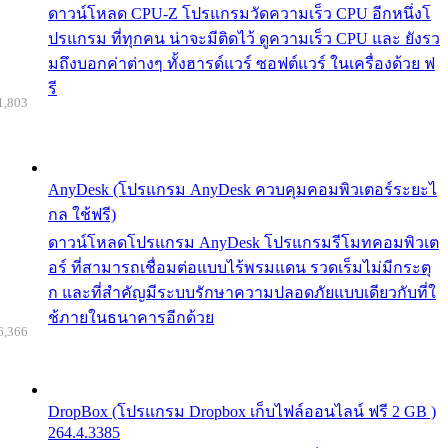
ดาวน์โหลด CPU-Z โปรแกรมวัดความเร็ว CPU อีกหนึ่งโ
ปรแกรม ที่ทุกคน น่าจะมีติดไว้ ดูความเร็ว CPU และ ยังรว
มถึงบอกค่าต่างๆ ทั้งฮารด์แวร์ ซอฟต์แวร์ ในเครื่องด้วย ฟ
รี
1,803
AnyDesk (โปรแกรม AnyDesk ควบคุมคอมพิวเตอร์ระยะไ
กล ใช้ฟรี)
ดาวน์โหลดโปรแกรม AnyDesk โปรแกรมรีโมทคอมพิวเต
อร์ ที่สามารถเชื่อมต่อแบบไร้พรมแดน รวดเร็มไม่มีกระตุ
ก และที่สำคัญมีระบบรักษาความปลอดภัยแบบเดียวกับที่ใ
ช้ภายในธนาคารอีกด้วย
6,366
DropBox (โปรแกรม Dropbox เก็บไฟล์ออนไลน์ ฟรี 2 GB )
264.4.3385