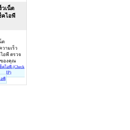
็วเน็ต
ช็คไอพี
น็ต
บความเร็ว
คไอพี ตรวจ
ีของคุณ
ไอพี