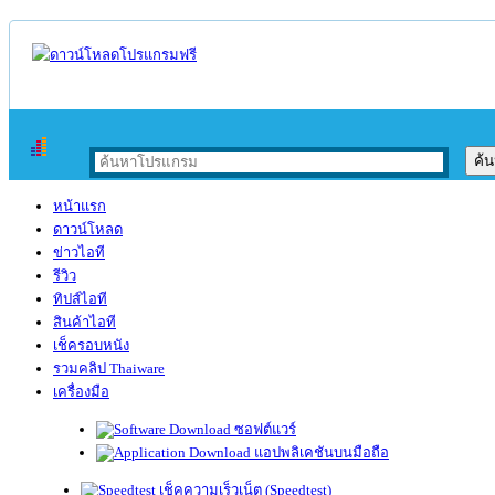
หน้าแรก
ดาวน์โหลด
ข่าวไอที
รีวิว
ทิปส์ไอที
สินค้าไอที
เช็ครอบหนัง
รวมคลิป Thaiware
เครื่องมือ
ซอฟต์แวร์
แอปพลิเคชันบนมือถือ
เช็คความเร็วเน็ต (Speedtest)