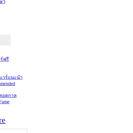
ษา
์ฟรี
แวร์แนะนำ
mended
ตลอดกาล
 Fame
re