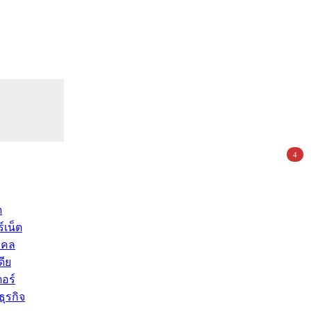
4
ด
์เน็ต
คคล
ดีย
อร์
ุรกิจ