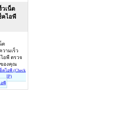
็วเน็ต
ช็คไอพี
น็ต
บความเร็ว
คไอพี ตรวจ
ีของคุณ
ไอพี