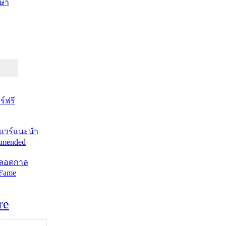
ษา
์ฟรี
แวร์แนะนำ
mended
ตลอดกาล
 Fame
re