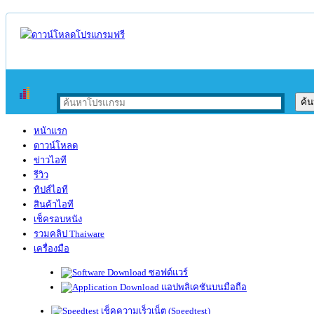
หน้าแรก
ดาวน์โหลด
ข่าวไอที
รีวิว
ทิปส์ไอที
สินค้าไอที
เช็ครอบหนัง
รวมคลิป Thaiware
เครื่องมือ
ซอฟต์แวร์
แอปพลิเคชันบนมือถือ
เช็คความเร็วเน็ต (Speedtest)