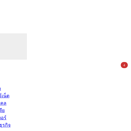
4
ด
์เน็ต
คคล
ดีย
อร์
ุรกิจ