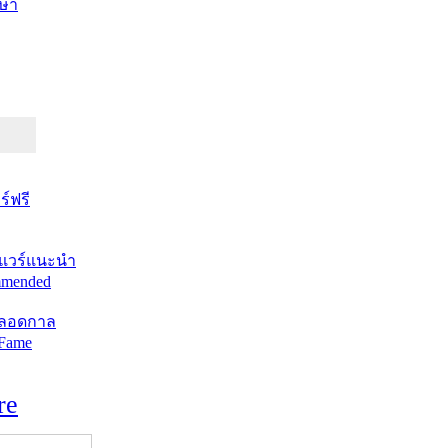
ษา
์ฟรี
แวร์แนะนำ
mended
ตลอดกาล
 Fame
re