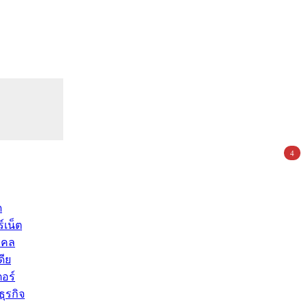
4
ด
์เน็ต
คคล
ดีย
อร์
ุรกิจ