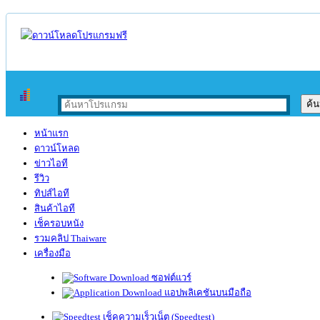
หน้าแรก
ดาวน์โหลด
ข่าวไอที
รีวิว
ทิปส์ไอที
สินค้าไอที
เช็ครอบหนัง
รวมคลิป Thaiware
เครื่องมือ
ซอฟต์แวร์
แอปพลิเคชันบนมือถือ
เช็คความเร็วเน็ต (Speedtest)