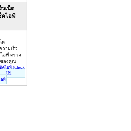
็วเน็ต
ช็คไอพี
น็ต
บความเร็ว
คไอพี ตรวจ
ีของคุณ
ไอพี