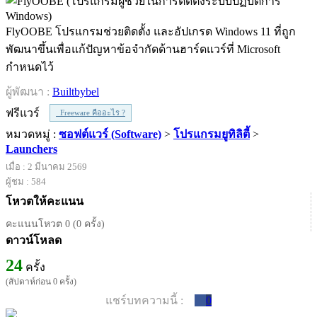
FlyOOBE โปรแกรมช่วยติดตั้ง และอัปเกรด Windows 11 ที่ถูก
พัฒนาขึ้นเพื่อแก้ปัญหาข้อจำกัดด้านฮาร์ดแวร์ที่ Microsoft
กำหนดไว้
ผู้พัฒนา :
Builtbybel
ฟรีแวร์
Freeware คืออะไร ?
หมวดหมู่ :
ซอฟต์แวร์ (Software)
>
โปรแกรมยูทิลิตี้
>
Launchers
เมื่อ : 2 มีนาคม 2569
ผู้ชม : 584
โหวตให้คะแนน
คะแนนโหวต 0 (0 ครั้ง)
ดาวน์โหลด
24
ครั้ง
(สัปดาห์ก่อน 0 ครั้ง)
แชร์บทความนี้ :
0