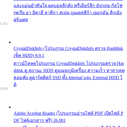
และแม่นยำทันใจ ผลบอลลีกดัง พรีเมียร์ลีก อังกฤษ กัลโช่
เซเรีย อา อิตาลี ลาลีกา สเปน บุนเดสลีก้า เยอรมัน ลีกเอิง
ฝรั่งเศส
4,301
CrystalDiskInfo (โปรแกรม CrystalDiskInfo ตรวจ Harddisk
เช็ค HDD) 9.9.1
ดาวน์โหลดโปรแกรม CrystalDiskInfo โปรแกรมตรวจ Har
ddisk ดู สถานะ HDD ดูอุณหภูมิเครื่อง ความเร็ว หาสาเหต
คอมพัง ดูฮาร์ดดิสก์ SSD ทั้ง Internal และ External HDD ไ
ด้
5,000
Adobe Acrobat Reader (โปรแกรมอ่านไฟล์ PDF เปิดไฟล์ P
DF ไฟล์เอกสาร ฟรี) 26.001