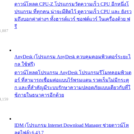
ดาวน์โหลด CPU-Z โปรแกรมวัดความเร็ว CPU อีกหนึ่งโ
ปรแกรม ที่ทุกคน น่าจะมีติดไว้ ดูความเร็ว CPU และ ยังรว
มถึงบอกค่าต่างๆ ทั้งฮารด์แวร์ ซอฟต์แวร์ ในเครื่องด้วย ฟ
รี
1,887
AnyDesk (โปรแกรม AnyDesk ควบคุมคอมพิวเตอร์ระยะไ
กล ใช้ฟรี)
ดาวน์โหลดโปรแกรม AnyDesk โปรแกรมรีโมทคอมพิวเต
อร์ ที่สามารถเชื่อมต่อแบบไร้พรมแดน รวดเร็มไม่มีกระตุ
ก และที่สำคัญมีระบบรักษาความปลอดภัยแบบเดียวกับที่ใ
ช้ภายในธนาคารอีกด้วย
4,159
IDM (โปรแกรม Internet Download Manager ช่วยดาวน์โห
ลดไฟล์) 6.43.7