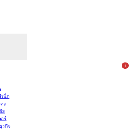
4
ด
์เน็ต
คคล
ดีย
อร์
ุรกิจ