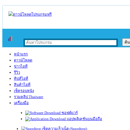
หน้าแรก
ดาวน์โหลด
ข่าวไอที
รีวิว
ทิปส์ไอที
สินค้าไอที
เช็ครอบหนัง
รวมคลิป Thaiware
เครื่องมือ
ซอฟต์แวร์
แอปพลิเคชันบนมือถือ
เช็คความเร็วเน็ต (Speedtest)