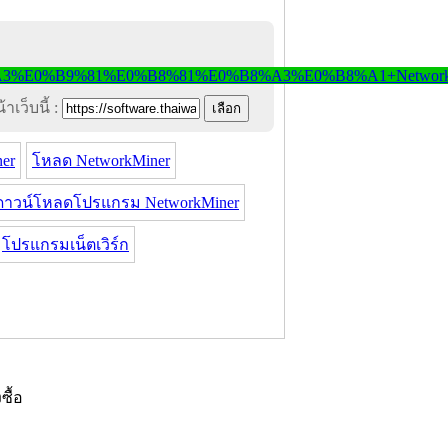
าเว็บนี้ :
er
โหลด NetworkMiner
ดาวน์โหลดโปรแกรม NetworkMiner
โปรแกรมเน็ตเวิร์ก
งซื้อ