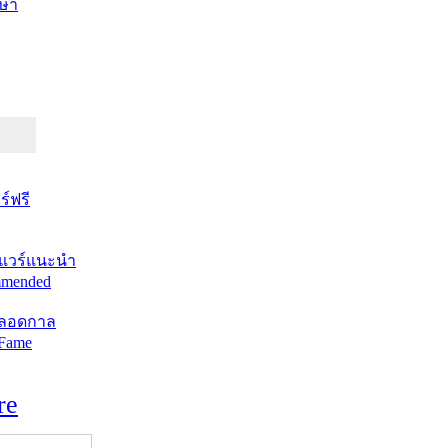
ษา
์ฟรี
แวร์แนะนำ
mended
ตลอดกาล
 Fame
re