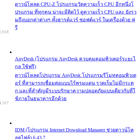
ดาวน์โหลด CPU-Z โปรแกรมวัดความเร็ว CPU อีกหนึ่งโ
ปรแกรม ที่ทุกคน น่าจะมีติดไว้ ดูความเร็ว CPU และ ยังรว
มถึงบอกค่าต่างๆ ทั้งฮารด์แวร์ ซอฟต์แวร์ ในเครื่องด้วย ฟ
รี
1,918
AnyDesk (โปรแกรม AnyDesk ควบคุมคอมพิวเตอร์ระยะไ
กล ใช้ฟรี)
ดาวน์โหลดโปรแกรม AnyDesk โปรแกรมรีโมทคอมพิวเต
อร์ ที่สามารถเชื่อมต่อแบบไร้พรมแดน รวดเร็มไม่มีกระตุ
ก และที่สำคัญมีระบบรักษาความปลอดภัยแบบเดียวกับที่ใ
ช้ภายในธนาคารอีกด้วย
4,167
IDM (โปรแกรม Internet Download Manager ช่วยดาวน์โห
ลดไฟล์) 6.43.7