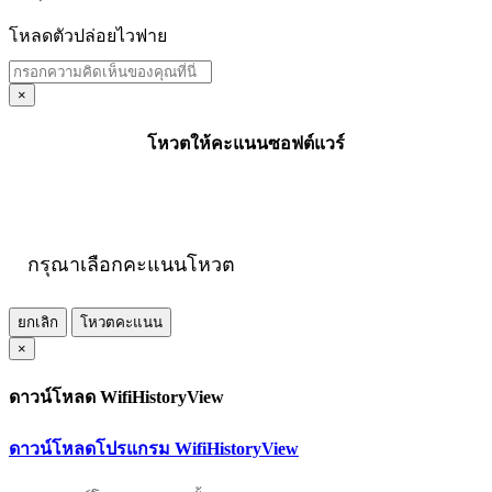
โหลดตัวปล่อยไวฟาย
×
โหวตให้คะแนนซอฟต์แวร์
กรุณาเลือกคะแนนโหวต
ยกเลิก
โหวตคะแนน
×
ดาวน์โหลด WifiHistoryView
ดาวน์โหลดโปรแกรม WifiHistoryView