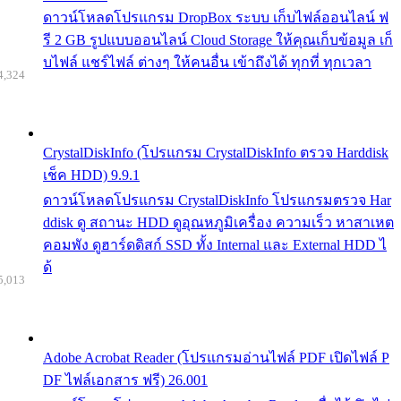
ดาวน์โหลดโปรแกรม DropBox ระบบ เก็บไฟล์ออนไลน์ ฟ
รี 2 GB รูปแบบออนไลน์ Cloud Storage ให้คุณเก็บข้อมูล เก็
บไฟล์ แชร์ไฟล์ ต่างๆ ให้คนอื่น เข้าถึงได้ ทุกที่ ทุกเวลา
4,324
CrystalDiskInfo (โปรแกรม CrystalDiskInfo ตรวจ Harddisk
เช็ค HDD) 9.9.1
ดาวน์โหลดโปรแกรม CrystalDiskInfo โปรแกรมตรวจ Har
ddisk ดู สถานะ HDD ดูอุณหภูมิเครื่อง ความเร็ว หาสาเหต
คอมพัง ดูฮาร์ดดิสก์ SSD ทั้ง Internal และ External HDD ไ
ด้
5,013
Adobe Acrobat Reader (โปรแกรมอ่านไฟล์ PDF เปิดไฟล์ P
DF ไฟล์เอกสาร ฟรี) 26.001