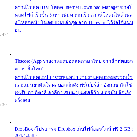
ดาวน์โหลด IDM โหลด Internet Download Manager ช่วยโ
หลดไฟล์ เร็วขึ้น 5 เท่า เพิ่มความเร็ว ดาวน์โหลดไฟล์ เพล
ง โหลดหนัง โหลด IDM ล่าสุด จาก Thaiware ไว้ใจได้แน่น
อน
: 474
Thscore (App รายงานผลบอลสดภาษาไทย จากลีกฟุตบอล
ต่างๆ ทั่วโลก)
ดาวน์โหลดแอป Thscore แอปฯ รายงานผลบอลสดรวดเร็ว
และแม่นยำทันใจ ผลบอลลีกดัง พรีเมียร์ลีก อังกฤษ กัลโช่
เซเรีย อา อิตาลี ลาลีกา สเปน บุนเดสลีก้า เยอรมัน ลีกเอิง
ฝรั่งเศส
6,366
DropBox (โปรแกรม Dropbox เก็บไฟล์ออนไลน์ ฟรี 2 GB )
264.4.3385