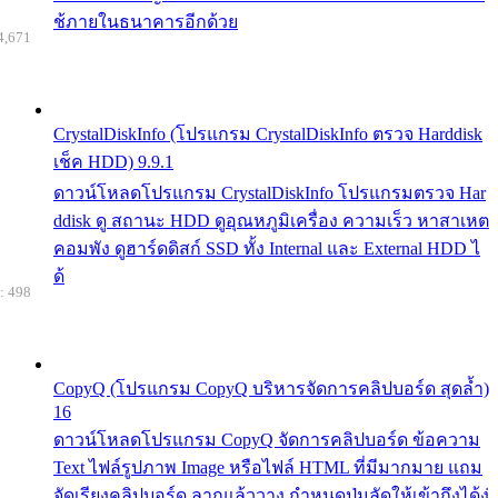
ช้ภายในธนาคารอีกด้วย
4,671
CrystalDiskInfo (โปรแกรม CrystalDiskInfo ตรวจ Harddisk
เช็ค HDD) 9.9.1
ดาวน์โหลดโปรแกรม CrystalDiskInfo โปรแกรมตรวจ Har
ddisk ดู สถานะ HDD ดูอุณหภูมิเครื่อง ความเร็ว หาสาเหต
คอมพัง ดูฮาร์ดดิสก์ SSD ทั้ง Internal และ External HDD ไ
ด้
: 498
CopyQ (โปรแกรม CopyQ บริหารจัดการคลิปบอร์ด สุดล้ำ)
16
ดาวน์โหลดโปรแกรม CopyQ จัดการคลิปบอร์ด ข้อความ
Text ไฟล์รูปภาพ Image หรือไฟล์ HTML ที่มีมากมาย แถม
จัดเรียงคลิปบอร์ด ลากแล้ววาง กำหนดปุ่มลัดให้เข้าถึงได้ง่