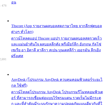
อน
: 476
Thscore (App รายงานผลบอลสดภาษาไทย จากลีกฟุตบอล
ต่างๆ ทั่วโลก)
ดาวน์โหลดแอป Thscore แอปฯ รายงานผลบอลสดรวดเร็ว
และแม่นยำทันใจ ผลบอลลีกดัง พรีเมียร์ลีก อังกฤษ กัลโช่
เซเรีย อา อิตาลี ลาลีกา สเปน บุนเดสลีก้า เยอรมัน ลีกเอิง
ฝรั่งเศส
2,691
AnyDesk (โปรแกรม AnyDesk ควบคุมคอมพิวเตอร์ระยะไ
กล ใช้ฟรี)
ดาวน์โหลดโปรแกรม AnyDesk โปรแกรมรีโมทคอมพิวเต
อร์ ที่สามารถเชื่อมต่อแบบไร้พรมแดน รวดเร็มไม่มีกระตุ
ก และที่สำคัญมีระบบรักษาความปลอดภัยแบบเดียวกับที่ใ