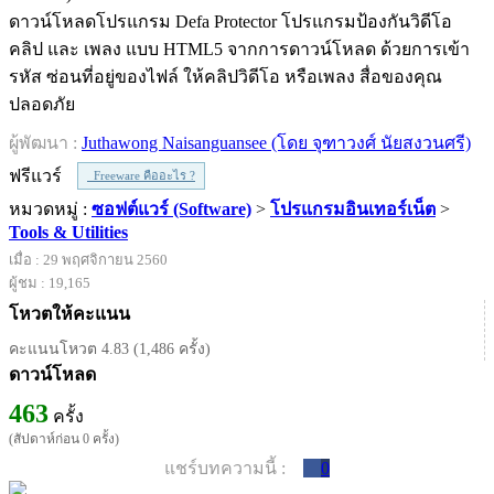
ดาวน์โหลดโปรแกรม Defa Protector โปรแกรมป้องกันวิดีโอ
คลิป และ เพลง แบบ HTML5 จากการดาวน์โหลด ด้วยการเข้า
รหัส ซ่อนที่อยู่ของไฟล์ ให้คลิปวิดีโอ หรือเพลง สื่อของคุณ
ปลอดภัย
ผู้พัฒนา :
Juthawong Naisanguansee (โดย จุฑาวงศ์ นัยสงวนศรี)
ฟรีแวร์
Freeware คืออะไร ?
หมวดหมู่ :
ซอฟต์แวร์ (Software)
>
โปรแกรมอินเทอร์เน็ต
>
Tools & Utilities
เมื่อ : 29 พฤศจิกายน 2560
ผู้ชม : 19,165
โหวตให้คะแนน
คะแนนโหวต 4.83 (1,486 ครั้ง)
ดาวน์โหลด
463
ครั้ง
(สัปดาห์ก่อน 0 ครั้ง)
แชร์บทความนี้ :
0