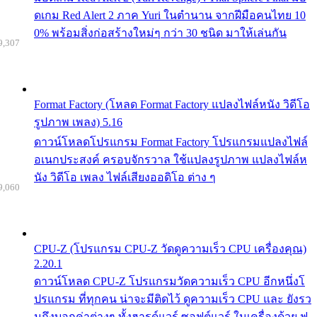
ดเกม Red Alert 2 ภาค Yuri ในตำนาน จากฝีมือคนไทย 10
0% พร้อมสิ่งก่อสร้างใหม่ๆ กว่า 30 ชนิด มาให้เล่นกัน
9,307
Format Factory (โหลด Format Factory แปลงไฟล์หนัง วิดีโอ
รูปภาพ เพลง) 5.16
ดาวน์โหลดโปรแกรม Format Factory โปรแกรมแปลงไฟล์
อเนกประสงค์ ครอบจักรวาล ใช้แปลงรูปภาพ แปลงไฟล์ห
นัง วิดีโอ เพลง ไฟล์เสียงออดิโอ ต่าง ๆ
9,060
CPU-Z (โปรแกรม CPU-Z วัดดูความเร็ว CPU เครื่องคุณ)
2.20.1
ดาวน์โหลด CPU-Z โปรแกรมวัดความเร็ว CPU อีกหนึ่งโ
ปรแกรม ที่ทุกคน น่าจะมีติดไว้ ดูความเร็ว CPU และ ยังรว
มถึงบอกค่าต่างๆ ทั้งฮารด์แวร์ ซอฟต์แวร์ ในเครื่องด้วย ฟ