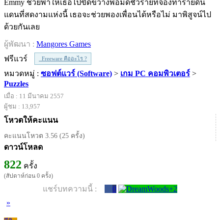
Emmy ช่วยพาให้เธอไปขัดขวางพ่อมดชั่วร้ายที่จ้องทำร้ายดิน
แดนที่สดงามแห่งนี้ เธอจะช่วยพองเพื่อนได้หรือไม่ มาพิสูจน์ไป
ด้วยกันเลย
ผู้พัฒนา :
Mangores Games
ฟรีแวร์
Freeware คืออะไร ?
หมวดหมู่ :
ซอฟต์แวร์ (Software)
>
เกม PC คอมพิวเตอร์
>
Puzzles
เมื่อ : 11 มีนาคม 2557
ผู้ชม : 13,957
โหวตให้คะแนน
คะแนนโหวต 3.56 (25 ครั้ง)
ดาวน์โหลด
822
ครั้ง
(สัปดาห์ก่อน 0 ครั้ง)
แชร์บทความนี้ :
0
»