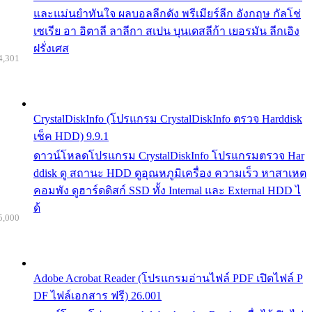
และแม่นยำทันใจ ผลบอลลีกดัง พรีเมียร์ลีก อังกฤษ กัลโช่
เซเรีย อา อิตาลี ลาลีกา สเปน บุนเดสลีก้า เยอรมัน ลีกเอิง
ฝรั่งเศส
4,301
CrystalDiskInfo (โปรแกรม CrystalDiskInfo ตรวจ Harddisk
เช็ค HDD) 9.9.1
ดาวน์โหลดโปรแกรม CrystalDiskInfo โปรแกรมตรวจ Har
ddisk ดู สถานะ HDD ดูอุณหภูมิเครื่อง ความเร็ว หาสาเหต
คอมพัง ดูฮาร์ดดิสก์ SSD ทั้ง Internal และ External HDD ไ
ด้
5,000
Adobe Acrobat Reader (โปรแกรมอ่านไฟล์ PDF เปิดไฟล์ P
DF ไฟล์เอกสาร ฟรี) 26.001