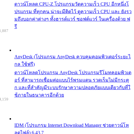
ดาวน์โหลด CPU-Z โปรแกรมวัดความเร็ว CPU อีกหนึ่งโ
ปรแกรม ที่ทุกคน น่าจะมีติดไว้ ดูความเร็ว CPU และ ยังรว
มถึงบอกค่าต่างๆ ทั้งฮารด์แวร์ ซอฟต์แวร์ ในเครื่องด้วย ฟ
รี
1,887
AnyDesk (โปรแกรม AnyDesk ควบคุมคอมพิวเตอร์ระยะไ
กล ใช้ฟรี)
ดาวน์โหลดโปรแกรม AnyDesk โปรแกรมรีโมทคอมพิวเต
อร์ ที่สามารถเชื่อมต่อแบบไร้พรมแดน รวดเร็มไม่มีกระตุ
ก และที่สำคัญมีระบบรักษาความปลอดภัยแบบเดียวกับที่ใ
ช้ภายในธนาคารอีกด้วย
4,159
IDM (โปรแกรม Internet Download Manager ช่วยดาวน์โห
ลดไฟล์) 6.43.7