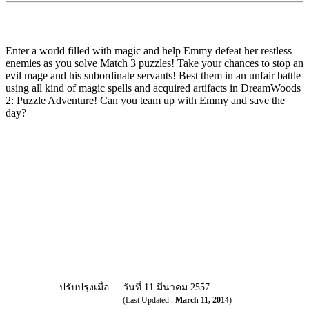
Enter a world filled with magic and help Emmy defeat her restless
enemies as you solve Match 3 puzzles! Take your chances to stop an
evil mage and his subordinate servants! Best them in an unfair battle
using all kind of magic spells and acquired artifacts in DreamWoods
2: Puzzle Adventure! Can you team up with Emmy and save the
day?
ปรับปรุงเมื่อ
วันที่ 11 มีนาคม 2557
(Last Updated :
March 11, 2014
)