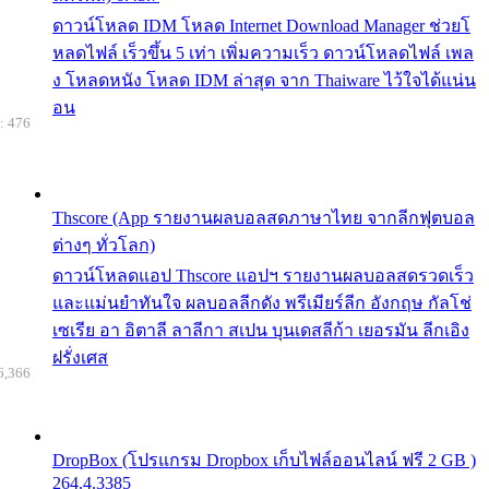
ดาวน์โหลด IDM โหลด Internet Download Manager ช่วยโ
หลดไฟล์ เร็วขึ้น 5 เท่า เพิ่มความเร็ว ดาวน์โหลดไฟล์ เพล
ง โหลดหนัง โหลด IDM ล่าสุด จาก Thaiware ไว้ใจได้แน่น
อน
: 476
Thscore (App รายงานผลบอลสดภาษาไทย จากลีกฟุตบอล
ต่างๆ ทั่วโลก)
ดาวน์โหลดแอป Thscore แอปฯ รายงานผลบอลสดรวดเร็ว
และแม่นยำทันใจ ผลบอลลีกดัง พรีเมียร์ลีก อังกฤษ กัลโช่
เซเรีย อา อิตาลี ลาลีกา สเปน บุนเดสลีก้า เยอรมัน ลีกเอิง
ฝรั่งเศส
6,366
DropBox (โปรแกรม Dropbox เก็บไฟล์ออนไลน์ ฟรี 2 GB )
264.4.3385