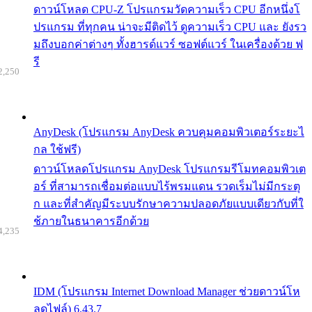
ดาวน์โหลด CPU-Z โปรแกรมวัดความเร็ว CPU อีกหนึ่งโ
ปรแกรม ที่ทุกคน น่าจะมีติดไว้ ดูความเร็ว CPU และ ยังรว
มถึงบอกค่าต่างๆ ทั้งฮารด์แวร์ ซอฟต์แวร์ ในเครื่องด้วย ฟ
รี
2,250
AnyDesk (โปรแกรม AnyDesk ควบคุมคอมพิวเตอร์ระยะไ
กล ใช้ฟรี)
ดาวน์โหลดโปรแกรม AnyDesk โปรแกรมรีโมทคอมพิวเต
อร์ ที่สามารถเชื่อมต่อแบบไร้พรมแดน รวดเร็มไม่มีกระตุ
ก และที่สำคัญมีระบบรักษาความปลอดภัยแบบเดียวกับที่ใ
ช้ภายในธนาคารอีกด้วย
4,235
IDM (โปรแกรม Internet Download Manager ช่วยดาวน์โห
ลดไฟล์) 6.43.7