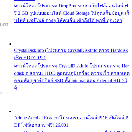
ดาวน์โหลดโปรแกรม DropBox ระบบ เก็บไฟล์ออนไลน์ ฟ
รี 2 GB รูปแบบออนไลน์ Cloud Storage ให้คุณเก็บข้อมูล เก็
บไฟล์ แชร์ไฟล์ ต่างๆ ให้คนอื่น เข้าถึงได้ ทุกที่ ทุกเวลา
4,435
CrystalDiskInfo (โปรแกรม CrystalDiskInfo ตรวจ Harddisk
เช็ค HDD) 9.9.1
ดาวน์โหลดโปรแกรม CrystalDiskInfo โปรแกรมตรวจ Har
ddisk ดู สถานะ HDD ดูอุณหภูมิเครื่อง ความเร็ว หาสาเหต
คอมพัง ดูฮาร์ดดิสก์ SSD ทั้ง Internal และ External HDD ไ
ด้
5,111
Adobe Acrobat Reader (โปรแกรมอ่านไฟล์ PDF เปิดไฟล์ P
DF ไฟล์เอกสาร ฟรี) 26.001