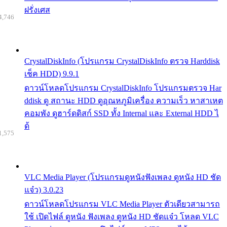
ฝรั่งเศส
4,746
CrystalDiskInfo (โปรแกรม CrystalDiskInfo ตรวจ Harddisk
เช็ค HDD) 9.9.1
ดาวน์โหลดโปรแกรม CrystalDiskInfo โปรแกรมตรวจ Har
ddisk ดู สถานะ HDD ดูอุณหภูมิเครื่อง ความเร็ว หาสาเหต
คอมพัง ดูฮาร์ดดิสก์ SSD ทั้ง Internal และ External HDD ไ
ด้
1,575
VLC Media Player (โปรแกรมดูหนังฟังเพลง ดูหนัง HD ชัด
แจ๋ว) 3.0.23
ดาวน์โหลดโปรแกรม VLC Media Player ตัวเดียวสามารถ
ใช้ เปิดไฟล์ ดูหนัง ฟังเพลง ดูหนัง HD ชัดแจ๋ว โหลด VLC