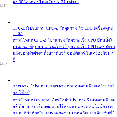
นัง วิดีโอ เพลง ไฟล์เสียงออดิโอ ต่าง ๆ
9,114
CPU-Z (โปรแกรม CPU-Z วัดดูความเร็ว CPU เครื่องคุณ)
2.20.1
ดาวน์โหลด CPU-Z โปรแกรมวัดความเร็ว CPU อีกหนึ่งโ
ปรแกรม ที่ทุกคน น่าจะมีติดไว้ ดูความเร็ว CPU และ ยังรว
มถึงบอกค่าต่างๆ ทั้งฮารด์แวร์ ซอฟต์แวร์ ในเครื่องด้วย ฟ
รี
2,967
AnyDesk (โปรแกรม AnyDesk ควบคุมคอมพิวเตอร์ระยะไ
กล ใช้ฟรี)
ดาวน์โหลดโปรแกรม AnyDesk โปรแกรมรีโมทคอมพิวเต
อร์ ที่สามารถเชื่อมต่อแบบไร้พรมแดน รวดเร็มไม่มีกระตุ
ก และที่สำคัญมีระบบรักษาความปลอดภัยแบบเดียวกับที่ใ