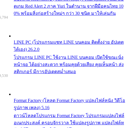
ดเกม Red Alert 2 ภาค Yuri ในตำนาน จากฝีมือคนไทย 10
0% พร้อมสิ่งก่อสร้างใหม่ๆ กว่า 30 ชนิด มาให้เล่นกัน
6,794
LINE PC (โปรแกรมแชท LINE บนคอม ติดตั้งง่าย อัปเดต
ได้เอง) 26.2.0
โปรแกรม LINE PC ใช้งาน LINE บนคอม เปิดใช้ขณะนั่ง
หน้าจอ ได้อย่างสะดวก พร้อมคุยด้วยเสียง คุยเห็นหน้า ส่ง
สติกเกอร์ มีการอัปเดตสม่ำเสมอ
9,530
Format Factory (โหลด Format Factory แปลงไฟล์หนัง วิดีโอ
รูปภาพ เพลง) 5.16
ดาวน์โหลดโปรแกรม Format Factory โปรแกรมแปลงไฟล์
อเนกประสงค์ ครอบจักรวาล ใช้แปลงรูปภาพ แปลงไฟล์ห