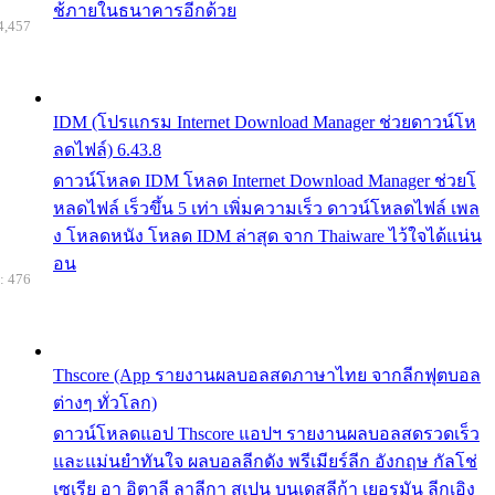
ช้ภายในธนาคารอีกด้วย
4,457
IDM (โปรแกรม Internet Download Manager ช่วยดาวน์โห
ลดไฟล์) 6.43.8
ดาวน์โหลด IDM โหลด Internet Download Manager ช่วยโ
หลดไฟล์ เร็วขึ้น 5 เท่า เพิ่มความเร็ว ดาวน์โหลดไฟล์ เพล
ง โหลดหนัง โหลด IDM ล่าสุด จาก Thaiware ไว้ใจได้แน่น
อน
: 476
Thscore (App รายงานผลบอลสดภาษาไทย จากลีกฟุตบอล
ต่างๆ ทั่วโลก)
ดาวน์โหลดแอป Thscore แอปฯ รายงานผลบอลสดรวดเร็ว
และแม่นยำทันใจ ผลบอลลีกดัง พรีเมียร์ลีก อังกฤษ กัลโช่
เซเรีย อา อิตาลี ลาลีกา สเปน บุนเดสลีก้า เยอรมัน ลีกเอิง