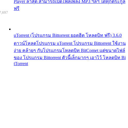
Player ล่าสุด สามารถเปิดไฟล์เพลง MP3 ฯลฯ ได้ทุกตระกูล
ฟรี
7,697
uTorrent (โปรแกรม Bittorrent ยอดฮิต โหลดบิท ฟรี) 3.6.0
ดาวน์โหลดโปรแกรม uTorrent โปรแกรม Bittorrent ใช้งาน
ง่าย คล้ายๆ กับโปรแกรมโหลดบิท BitComet แต่ขนาดไฟล์
ของ โปรแกรม Bittorrent ตัวนี้เล็กมากๆ เอาไว้ โหลดบิท Bi
tTorrent