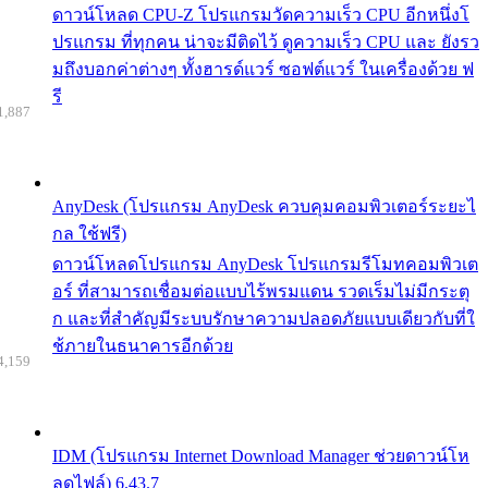
ดาวน์โหลด CPU-Z โปรแกรมวัดความเร็ว CPU อีกหนึ่งโ
ปรแกรม ที่ทุกคน น่าจะมีติดไว้ ดูความเร็ว CPU และ ยังรว
มถึงบอกค่าต่างๆ ทั้งฮารด์แวร์ ซอฟต์แวร์ ในเครื่องด้วย ฟ
รี
1,887
AnyDesk (โปรแกรม AnyDesk ควบคุมคอมพิวเตอร์ระยะไ
กล ใช้ฟรี)
ดาวน์โหลดโปรแกรม AnyDesk โปรแกรมรีโมทคอมพิวเต
อร์ ที่สามารถเชื่อมต่อแบบไร้พรมแดน รวดเร็มไม่มีกระตุ
ก และที่สำคัญมีระบบรักษาความปลอดภัยแบบเดียวกับที่ใ
ช้ภายในธนาคารอีกด้วย
4,159
IDM (โปรแกรม Internet Download Manager ช่วยดาวน์โห
ลดไฟล์) 6.43.7