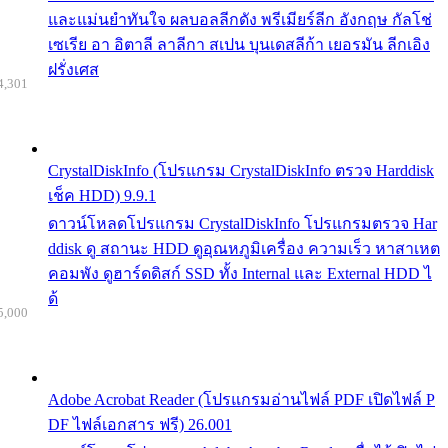
และแม่นยำทันใจ ผลบอลลีกดัง พรีเมียร์ลีก อังกฤษ กัลโช่
เซเรีย อา อิตาลี ลาลีกา สเปน บุนเดสลีก้า เยอรมัน ลีกเอิง
ฝรั่งเศส
4,301
CrystalDiskInfo (โปรแกรม CrystalDiskInfo ตรวจ Harddisk
เช็ค HDD) 9.9.1
ดาวน์โหลดโปรแกรม CrystalDiskInfo โปรแกรมตรวจ Har
ddisk ดู สถานะ HDD ดูอุณหภูมิเครื่อง ความเร็ว หาสาเหต
คอมพัง ดูฮาร์ดดิสก์ SSD ทั้ง Internal และ External HDD ไ
ด้
5,000
Adobe Acrobat Reader (โปรแกรมอ่านไฟล์ PDF เปิดไฟล์ P
DF ไฟล์เอกสาร ฟรี) 26.001