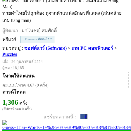
ทายคำไทยให้ถูกต้อง ดูจากตำแหน่งอักษรที่แสดง (เล่นคล้าย
เกม hang man)
ผู้พัฒนา :
มาโนชญ์ สมศักดิ์
ฟรีแวร์
Freeware คืออะไร ?
หมวดหมู่ :
ซอฟต์แวร์ (Software)
>
เกม PC คอมพิวเตอร์
>
Puzzles
เมื่อ : 26 กุมภาพันธ์ 2554
ผู้ชม : 18,185
โหวตให้คะแนน
คะแนนโหวต 4.67 (9 ครั้ง)
ดาวน์โหลด
1,306
ครั้ง
(สัปดาห์ก่อน 0 ครั้ง)
แชร์บทความนี้ :
0