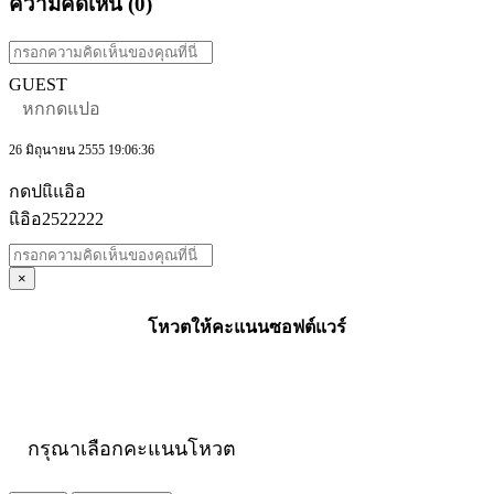
ความคิดเห็น (
0
)
GUEST
หกกดแปอ
26 มิถุนายน 2555 19:06:36
กดปแิแอิอ
แิอิอ2522222
×
โหวตให้คะแนนซอฟต์แวร์
กรุณาเลือกคะแนนโหวต