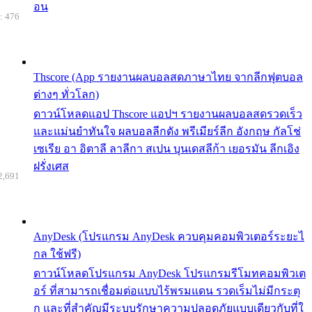
อน
: 476
Thscore (App รายงานผลบอลสดภาษาไทย จากลีกฟุตบอล
ต่างๆ ทั่วโลก)
ดาวน์โหลดแอป Thscore แอปฯ รายงานผลบอลสดรวดเร็ว
และแม่นยำทันใจ ผลบอลลีกดัง พรีเมียร์ลีก อังกฤษ กัลโช่
เซเรีย อา อิตาลี ลาลีกา สเปน บุนเดสลีก้า เยอรมัน ลีกเอิง
ฝรั่งเศส
2,691
AnyDesk (โปรแกรม AnyDesk ควบคุมคอมพิวเตอร์ระยะไ
กล ใช้ฟรี)
ดาวน์โหลดโปรแกรม AnyDesk โปรแกรมรีโมทคอมพิวเต
อร์ ที่สามารถเชื่อมต่อแบบไร้พรมแดน รวดเร็มไม่มีกระตุ
ก และที่สำคัญมีระบบรักษาความปลอดภัยแบบเดียวกับที่ใ