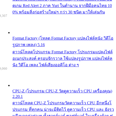
ดเกม Red Alert 2 ภาค Yuri ในตำนาน จากฝีมือคนไทย 10
0% พร้อมสิ่งก่อสร้างใหม่ๆ กว่า 30 ชนิด มาให้เล่นกัน
9,307
Format Factory (โหลด Format Factory แปลงไฟล์หนัง วิดีโอ
รูปภาพ เพลง) 5.16
ดาวน์โหลดโปรแกรม Format Factory โปรแกรมแปลงไฟล์
อเนกประสงค์ ครอบจักรวาล ใช้แปลงรูปภาพ แปลงไฟล์ห
นัง วิดีโอ เพลง ไฟล์เสียงออดิโอ ต่าง ๆ
9,060
CPU-Z (โปรแกรม CPU-Z วัดดูความเร็ว CPU เครื่องคุณ)
2.20.1
ดาวน์โหลด CPU-Z โปรแกรมวัดความเร็ว CPU อีกหนึ่งโ
ปรแกรม ที่ทุกคน น่าจะมีติดไว้ ดูความเร็ว CPU และ ยังรว
มถึงบอกค่าต่างๆ ทั้งฮารด์แวร์ ซอฟต์แวร์ ในเครื่องด้วย ฟ