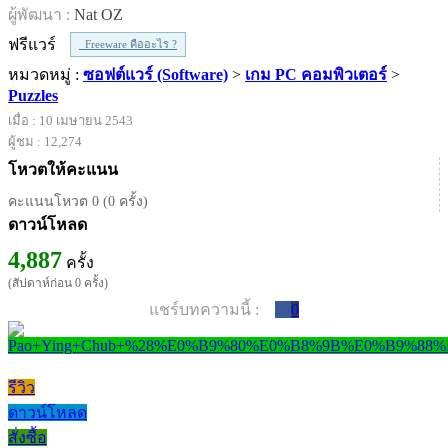
ผู้พัฒนา :
Nat OZ
ฟรีแวร์
Freeware คืออะไร ?
หมวดหมู่ :
ซอฟต์แวร์ (Software)
>
เกม PC คอมพิวเตอร์
>
Puzzles
เมื่อ : 10 เมษายน 2543
ผู้ชม : 12,274
โหวตให้คะแนน
คะแนนโหวต 0 (0 ครั้ง)
ดาวน์โหลด
4,887
ครั้ง
(สัปดาห์ก่อน 0 ครั้ง)
แชร์บทความนี้ :
0
รีวิว
ดาวน์โหลด
สั่งซื้อ