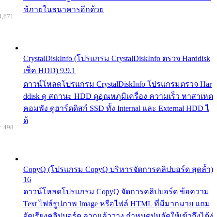
ช้ภายในธนาคารอีกด้วย
4,671
CrystalDiskInfo (โปรแกรม CrystalDiskInfo ตรวจ Harddisk
เช็ค HDD) 9.9.1
ดาวน์โหลดโปรแกรม CrystalDiskInfo โปรแกรมตรวจ Har
ddisk ดู สถานะ HDD ดูอุณหภูมิเครื่อง ความเร็ว หาสาเหต
คอมพัง ดูฮาร์ดดิสก์ SSD ทั้ง Internal และ External HDD ไ
ด้
: 498
CopyQ (โปรแกรม CopyQ บริหารจัดการคลิปบอร์ด สุดล้ำ)
16
ดาวน์โหลดโปรแกรม CopyQ จัดการคลิปบอร์ด ข้อความ
Text ไฟล์รูปภาพ Image หรือไฟล์ HTML ที่มีมากมาย แถม
จัดเรียงคลิปบอร์ด ลากแล้ววาง กำหนดปุ่มลัดให้เข้าถึงได้ง่