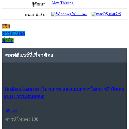
Alex Thüring
ผู้พัฒนา
Windows
macOS
แพลตฟอร์ม
รีวิว
ดาวน์โหลด
สั่งซื้อ
ซอฟต์แวร์ที่เกี่ยวข้อง
ThaiBan Karaoke (โปรแกรม และแอปคาราโอเกะ ฟรี มีเพลง
MIDI กว่าแสนเพลง)
ฟรีแวร์
ดาวน์โหลด : 108