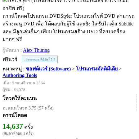
ดาวน์โหลดโปรแกรม DVDStyler โปรแกรมไรท์ DVD สามารถ
สร้างเมนู DVD เพื่อ โต้ตอบกับผู้ใช้ และยัง ใส่ซับไตเติ้ล Subtitle
และ มีลูกเล่นอื่นๆ เพียบ โปรแกรมสร้าง DVD ที่ครบเครื่อง
มากๆ ฟรี
ผู้พัฒนา :
Alex Thüring
ฟรีแวร์
Freeware คืออะไร ?
หมวดหมู่ :
ซอฟต์แวร์ (Software)
>
โปรแกรมมัลติมีเดีย
>
Authoring Tools
เมื่อ : 5 พฤศจิกายน 2564
ผู้ชม : 84,578
โหวตให้คะแนน
คะแนนโหวต 3.75 (57 ครั้ง)
ดาวน์โหลด
14,637
ครั้ง
(สัปดาห์ก่อน 1 ครั้ง)