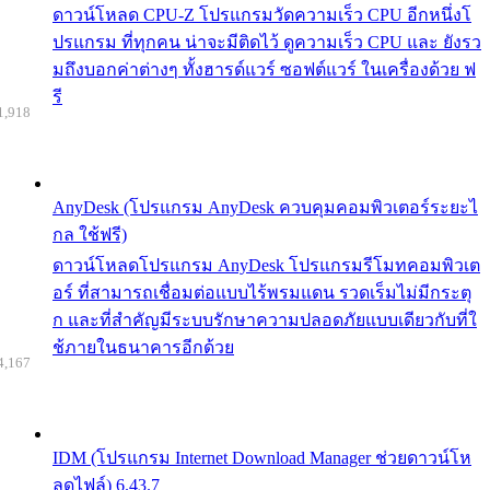
ดาวน์โหลด CPU-Z โปรแกรมวัดความเร็ว CPU อีกหนึ่งโ
ปรแกรม ที่ทุกคน น่าจะมีติดไว้ ดูความเร็ว CPU และ ยังรว
มถึงบอกค่าต่างๆ ทั้งฮารด์แวร์ ซอฟต์แวร์ ในเครื่องด้วย ฟ
รี
1,918
AnyDesk (โปรแกรม AnyDesk ควบคุมคอมพิวเตอร์ระยะไ
กล ใช้ฟรี)
ดาวน์โหลดโปรแกรม AnyDesk โปรแกรมรีโมทคอมพิวเต
อร์ ที่สามารถเชื่อมต่อแบบไร้พรมแดน รวดเร็มไม่มีกระตุ
ก และที่สำคัญมีระบบรักษาความปลอดภัยแบบเดียวกับที่ใ
ช้ภายในธนาคารอีกด้วย
4,167
IDM (โปรแกรม Internet Download Manager ช่วยดาวน์โห
ลดไฟล์) 6.43.7