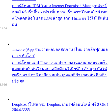
ดาวน์โหลด IDM โหลด Internet Download Manager ช่วยโ
หลดไฟล์ เร็วขึ้น 5 เท่า เพิ่มความเร็ว ดาวน์โหลดไฟล์ เพล
ง โหลดหนัง โหลด IDM ล่าสุด จาก Thaiware ไว้ใจได้แน่น
อน
: 474
Thscore (App รายงานผลบอลสดภาษาไทย จากลีกฟุตบอล
ต่างๆ ทั่วโลก)
ดาวน์โหลดแอป Thscore แอปฯ รายงานผลบอลสดรวดเร็ว
และแม่นยำทันใจ ผลบอลลีกดัง พรีเมียร์ลีก อังกฤษ กัลโช่
เซเรีย อา อิตาลี ลาลีกา สเปน บุนเดสลีก้า เยอรมัน ลีกเอิง
ฝรั่งเศส
6,366
DropBox (โปรแกรม Dropbox เก็บไฟล์ออนไลน์ ฟรี 2 GB )
264.4.3385