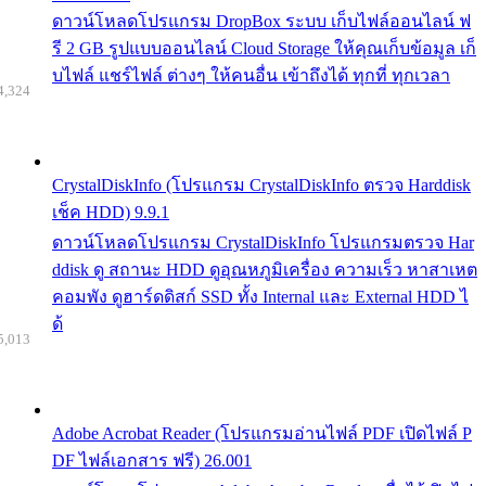
ดาวน์โหลดโปรแกรม DropBox ระบบ เก็บไฟล์ออนไลน์ ฟ
รี 2 GB รูปแบบออนไลน์ Cloud Storage ให้คุณเก็บข้อมูล เก็
บไฟล์ แชร์ไฟล์ ต่างๆ ให้คนอื่น เข้าถึงได้ ทุกที่ ทุกเวลา
4,324
CrystalDiskInfo (โปรแกรม CrystalDiskInfo ตรวจ Harddisk
เช็ค HDD) 9.9.1
ดาวน์โหลดโปรแกรม CrystalDiskInfo โปรแกรมตรวจ Har
ddisk ดู สถานะ HDD ดูอุณหภูมิเครื่อง ความเร็ว หาสาเหต
คอมพัง ดูฮาร์ดดิสก์ SSD ทั้ง Internal และ External HDD ไ
ด้
5,013
Adobe Acrobat Reader (โปรแกรมอ่านไฟล์ PDF เปิดไฟล์ P
DF ไฟล์เอกสาร ฟรี) 26.001