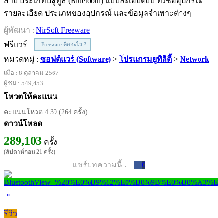
สาย ประเภทบลูทูธ (Bluetooth) แบบละเอียดยิบ ทั้งชื่ออุปกรณ์
รายละเอียด ประเภทของอุปกรณ์ และข้อมูลจำเพาะต่างๆ
ผู้พัฒนา :
NirSoft Freeware
ฟรีแวร์
Freeware คืออะไร ?
หมวดหมู่ :
ซอฟต์แวร์ (Software)
>
โปรแกรมยูทิลิตี้
>
Network
เมื่อ : 8 ตุลาคม 2567
ผู้ชม : 549,453
โหวตให้คะแนน
คะแนนโหวต 4.39 (264 ครั้ง)
ดาวน์โหลด
289,103
ครั้ง
(สัปดาห์ก่อน 21 ครั้ง)
แชร์บทความนี้ :
0
»
รีวิว