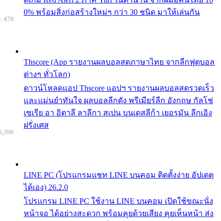
0% พร้อมสิ่งก่อสร้างใหม่ๆ กว่า 30 ชนิด มาให้เล่นกัน
: 476
Thscore (App รายงานผลบอลสดภาษาไทย จากลีกฟุตบอล
ต่างๆ ทั่วโลก)
ดาวน์โหลดแอป Thscore แอปฯ รายงานผลบอลสดรวดเร็ว
และแม่นยำทันใจ ผลบอลลีกดัง พรีเมียร์ลีก อังกฤษ กัลโช่
เซเรีย อา อิตาลี ลาลีกา สเปน บุนเดสลีก้า เยอรมัน ลีกเอิง
ฝรั่งเศส
6,396
LINE PC (โปรแกรมแชท LINE บนคอม ติดตั้งง่าย อัปเดต
ได้เอง) 26.2.0
โปรแกรม LINE PC ใช้งาน LINE บนคอม เปิดใช้ขณะนั่ง
หน้าจอ ได้อย่างสะดวก พร้อมคุยด้วยเสียง คุยเห็นหน้า ส่ง