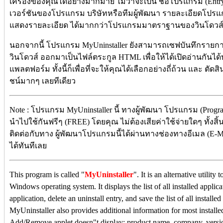
เครื่องของคุณได้อย่างมากมาย ไม่ว่าจะเป็น ชื่อโปรแกรม (Entr
เวอร์ชันของโปรแกรม บริษัทหรือทีมผู้พัฒนา รายละเอียดโปรแ
แสดงรายละเอียด ได้มากกว่าโปรแกรมมาตราฐานของวินโดวส์ (
นอกจากนี้ โปรแกรม MyUninstaller ยังสามารถเซฟบันทึกรายการ
วินโดวส์ ออกมาเป็นไฟล์ตระกูล HTML เพื่อให้ได้เปิดอ่านกันได
แพลตฟอร์ม ทั้งนี้ก็เพื่อที่จะให้คุณได้เลือกอย่างถี่ถ้วน และ ต
ชน์มากๆ เลยทีเดียว
Note : โปรแกรม MyUninstaller นี้ ทางผู้พัฒนา โปรแกรม (Progra
นำไปใช้กันฟรีๆ (FREE) โดยคุณ ไม่ต้องเสียค่าใช้จ่ายใดๆ ทั้งสิ
ติดต่อกับทาง ผู้พัฒนาโปรแกรมนี้ได้ผ่านทางช่องทางอีเมล (E-M
ได้ทันทีเลย
This program is called "
MyUninstaller
". It is an alternative utili
Windows operating system. It displays the list of all installed applic
application, delete an uninstall entry, and save the list of all installe
MyUninstaller also provides additional information for most installed
Add/Remove applet doesn"t display: product name, company, version, 