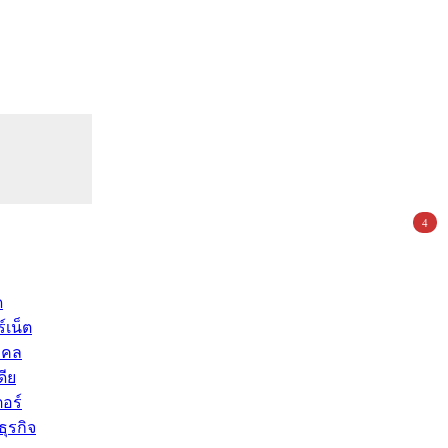
4
ด
์เน็ต
คคล
ดีย
อร์
ุรกิจ