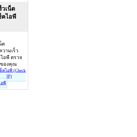
็วเน็ต
ช็คไอพี
น็ต
บความเร็ว
คไอพี ตรวจ
ีของคุณ
ไอพี