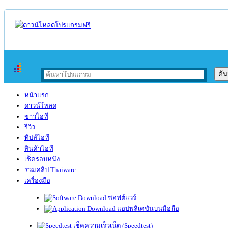
หน้าแรก
ดาวน์โหลด
ข่าวไอที
รีวิว
ทิปส์ไอที
สินค้าไอที
เช็ครอบหนัง
รวมคลิป Thaiware
เครื่องมือ
ซอฟต์แวร์
แอปพลิเคชันบนมือถือ
เช็คความเร็วเน็ต (Speedtest)