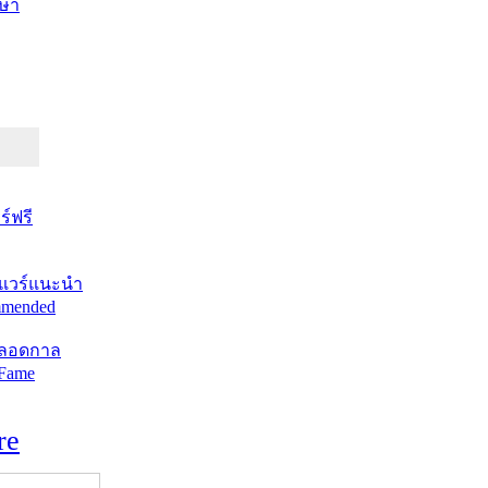
ษา
์ฟรี
แวร์แนะนำ
mended
ตลอดกาล
 Fame
re