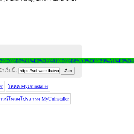
าเว็บนี้ :
er
โหลด MyUninstaller
าวน์โหลดโปรแกรม MyUninstaller