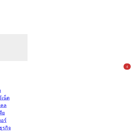
4
ด
์เน็ต
คคล
ดีย
อร์
ุรกิจ