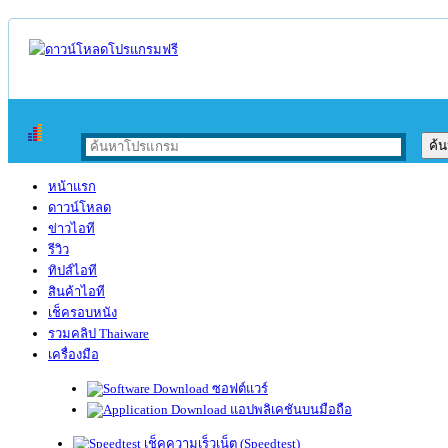
หน้าแรก
ดาวน์โหลด
ข่าวไอที
รีวิว
ทิปส์ไอที
สินค้าไอที
เช็ครอบหนัง
รวมคลิป Thaiware
เครื่องมือ
ซอฟต์แวร์
แอปพลิเคชันบนมือถือ
เช็คความเร็วเน็ต (Speedtest)