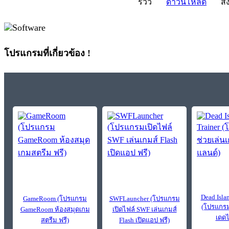
รีวิว
ดาวน์โหลด
สั่
โปรแกรมที่เกี่ยวข้อง !
Dead Isla
GameRoom (โปรแกรม
SWFLauncher (โปรแกรม
(โปรแกรม
GameRoom ห้องสมุดเกม
เปิดไฟล์ SWF เล่นเกมส์
เดดไ
สตรีม ฟรี)
Flash เปิดแอป ฟรี)