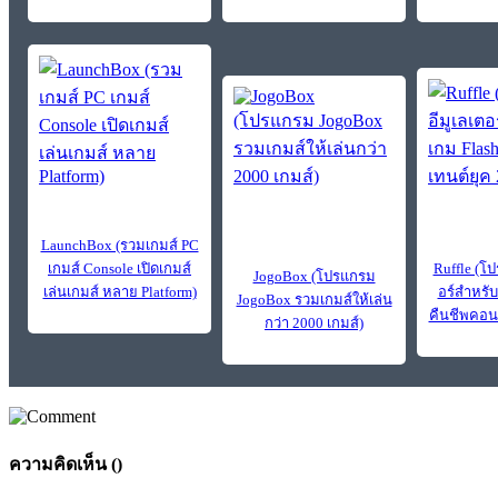
LaunchBox (รวมเกมส์ PC
เกมส์ Console เปิดเกมส์
Ruffle (โ
JogoBox (โปรแกรม
เล่นเกมส์ หลาย Platform)
อร์สำหรับ
JogoBox รวมเกมส์ให้เล่น
คืนชีพคอน
กว่า 2000 เกมส์)
ความคิดเห็น (
)