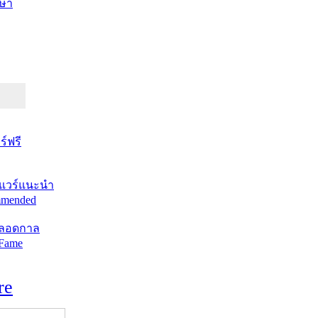
ษา
์ฟรี
แวร์แนะนำ
mended
ตลอดกาล
 Fame
re