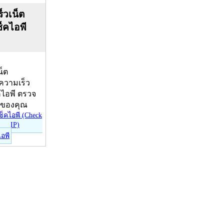
็วเน็ต
ช็คไอพี
น็ต
บความเร็ว
คไอพี ตรวจ
ีของคุณ
ไอพี