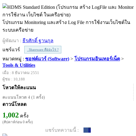
โปรแกรม Monitoring และสร้าง Log File การใช้งานเว็บไซต์ใน
ระบบเครือข่าย
ผู้พัฒนา :
ธีรศักดิ์ ฐานกุล
แชร์แวร์
Shareware คืออะไร ?
หมวดหมู่ :
ซอฟต์แวร์ (Software)
>
โปรแกรมอินเทอร์เน็ต
>
Tools & Utilities
เมื่อ : 8 ธันวาคม 2551
ผู้ชม : 10,188
โหวตให้คะแนน
คะแนนโหวต 4 (1 ครั้ง)
ดาวน์โหลด
1,002
ครั้ง
(สัปดาห์ก่อน 0 ครั้ง)
แชร์บทความนี้ :
0