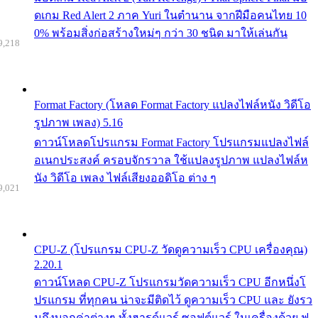
ดเกม Red Alert 2 ภาค Yuri ในตำนาน จากฝีมือคนไทย 10
0% พร้อมสิ่งก่อสร้างใหม่ๆ กว่า 30 ชนิด มาให้เล่นกัน
9,218
Format Factory (โหลด Format Factory แปลงไฟล์หนัง วิดีโอ
รูปภาพ เพลง) 5.16
ดาวน์โหลดโปรแกรม Format Factory โปรแกรมแปลงไฟล์
อเนกประสงค์ ครอบจักรวาล ใช้แปลงรูปภาพ แปลงไฟล์ห
นัง วิดีโอ เพลง ไฟล์เสียงออดิโอ ต่าง ๆ
9,021
CPU-Z (โปรแกรม CPU-Z วัดดูความเร็ว CPU เครื่องคุณ)
2.20.1
ดาวน์โหลด CPU-Z โปรแกรมวัดความเร็ว CPU อีกหนึ่งโ
ปรแกรม ที่ทุกคน น่าจะมีติดไว้ ดูความเร็ว CPU และ ยังรว
มถึงบอกค่าต่างๆ ทั้งฮารด์แวร์ ซอฟต์แวร์ ในเครื่องด้วย ฟ