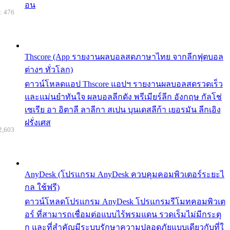
อน
: 476
Thscore (App รายงานผลบอลสดภาษาไทย จากลีกฟุตบอล
ต่างๆ ทั่วโลก)
ดาวน์โหลดแอป Thscore แอปฯ รายงานผลบอลสดรวดเร็ว
และแม่นยำทันใจ ผลบอลลีกดัง พรีเมียร์ลีก อังกฤษ กัลโช่
เซเรีย อา อิตาลี ลาลีกา สเปน บุนเดสลีก้า เยอรมัน ลีกเอิง
ฝรั่งเศส
2,603
AnyDesk (โปรแกรม AnyDesk ควบคุมคอมพิวเตอร์ระยะไ
กล ใช้ฟรี)
ดาวน์โหลดโปรแกรม AnyDesk โปรแกรมรีโมทคอมพิวเต
อร์ ที่สามารถเชื่อมต่อแบบไร้พรมแดน รวดเร็มไม่มีกระตุ
ก และที่สำคัญมีระบบรักษาความปลอดภัยแบบเดียวกับที่ใ