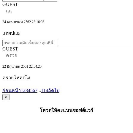
GUEST
แแ
24 พฤษภาคม 2562 23:16:03
แดผปแอ
GUEST
ครวย
22 มิถุนายน 2561 22:54:25
ครวยโหลดไง
ก่อนหน้า
1
2
3
4
5
6
7
...
114
ถัดไป
×
โหวตให้คะแนนซอฟต์แวร์