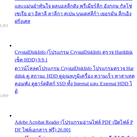
และแม่นยำทันใจ ผลบอลลีกดัง พรีเมียร์ลีก อังกฤษ กัลโช่
เซเรีย อา อิตาลี ลาลีกา สเปน บุนเดสลีก้า เยอรมัน ลีกเอิง
ฝรั่งเศส
4,301
CrystalDiskInfo (โปรแกรม CrystalDiskInfo ตรวจ Harddisk
เช็ค HDD) 9.9.1
ดาวน์โหลดโปรแกรม CrystalDiskInfo โปรแกรมตรวจ Har
ddisk ดู สถานะ HDD ดูอุณหภูมิเครื่อง ความเร็ว หาสาเหต
คอมพัง ดูฮาร์ดดิสก์ SSD ทั้ง Internal และ External HDD ไ
ด้
5,000
Adobe Acrobat Reader (โปรแกรมอ่านไฟล์ PDF เปิดไฟล์ P
DF ไฟล์เอกสาร ฟรี) 26.001