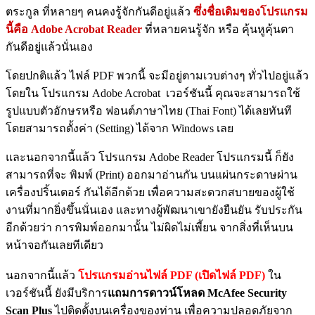
ตระกูล ที่หลายๆ คนคงรู้จักกันดีอยู่แล้ว
ซึ่งชื่อเดิมของโปรแกรม
นี้คือ Adobe Acrobat Reader
ที่หลายคนรู้จัก หรือ คุ้นหูคุ้นตา
กันดีอยู่แล้วนั่นเอง
โดยปกติแล้ว ไฟล์ PDF พวกนี้ จะมีอยู่ตามเวบต่างๆ ทั่วไปอยู่แล้ว
โดยใน โปรแกรม Adobe Acrobat เวอร์ชันนี้ คุณจะสามารถใช้
รูปแบบตัวอักษรหรือ ฟอนต์ภาษาไทย (Thai Font) ได้เลยทันที
โดยสามารถตั้งค่า (Setting) ได้จาก Windows เลย
และนอกจากนี้แล้ว โปรแกรม Adobe Reader โปรแกรมนี้ ก็ยัง
สามารถที่จะ พิมพ์ (Print) ออกมาอ่านกัน บนแผ่นกระดาษผ่าน
เครื่องปริ้นเตอร์ กันได้อีกด้วย เพื่อความสะดวกสบายของผู้ใช้
งานที่มากยิ่งขึ้นนั่นเอง และทางผู้พัฒนาเขายังยืนยัน รับประกัน
อีกด้วยว่า การพิมพ์ออกมานั้น ไม่ผิดไม่เพี้ยน จากสิ่งที่เห็นบน
หน้าจอกันเลยทีเดียว
นอกจากนี้แล้ว
โปรแกรมอ่านไฟล์ PDF (เปิดไฟล์ PDF)
ใน
เวอร์ชันนี้ ยังมีบริการ
แถมการดาวน์โหลด McAfee Security
Scan Plus
ไปติดตั้งบนเครื่องของท่าน เพื่อความปลอดภัยจาก