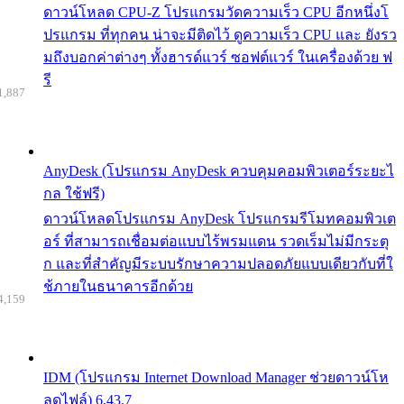
ดาวน์โหลด CPU-Z โปรแกรมวัดความเร็ว CPU อีกหนึ่งโ
ปรแกรม ที่ทุกคน น่าจะมีติดไว้ ดูความเร็ว CPU และ ยังรว
มถึงบอกค่าต่างๆ ทั้งฮารด์แวร์ ซอฟต์แวร์ ในเครื่องด้วย ฟ
รี
1,887
AnyDesk (โปรแกรม AnyDesk ควบคุมคอมพิวเตอร์ระยะไ
กล ใช้ฟรี)
ดาวน์โหลดโปรแกรม AnyDesk โปรแกรมรีโมทคอมพิวเต
อร์ ที่สามารถเชื่อมต่อแบบไร้พรมแดน รวดเร็มไม่มีกระตุ
ก และที่สำคัญมีระบบรักษาความปลอดภัยแบบเดียวกับที่ใ
ช้ภายในธนาคารอีกด้วย
4,159
IDM (โปรแกรม Internet Download Manager ช่วยดาวน์โห
ลดไฟล์) 6.43.7