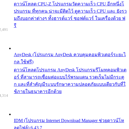
ดาวน์โหลด CPU-Z โปรแกรมวัดความเร็ว CPU อีกหนึ่งโ
ปรแกรม ที่ทุกคน น่าจะมีติดไว้ ดูความเร็ว CPU และ ยังรว
มถึงบอกค่าต่างๆ ทั้งฮารด์แวร์ ซอฟต์แวร์ ในเครื่องด้วย ฟ
รี
2,491
AnyDesk (โปรแกรม AnyDesk ควบคุมคอมพิวเตอร์ระยะไ
กล ใช้ฟรี)
ดาวน์โหลดโปรแกรม AnyDesk โปรแกรมรีโมทคอมพิวเต
อร์ ที่สามารถเชื่อมต่อแบบไร้พรมแดน รวดเร็มไม่มีกระตุ
ก และที่สำคัญมีระบบรักษาความปลอดภัยแบบเดียวกับที่ใ
ช้ภายในธนาคารอีกด้วย
4,314
IDM (โปรแกรม Internet Download Manager ช่วยดาวน์โห
ลดไฟล์) 6.43.7