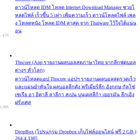
ดาวน์โหลด IDM โหลด Internet Download Manager ช่วยโ
หลดไฟล์ เร็วขึ้น 5 เท่า เพิ่มความเร็ว ดาวน์โหลดไฟล์ เพล
ง โหลดหนัง โหลด IDM ล่าสุด จาก Thaiware ไว้ใจได้แน่น
อน
: 476
Thscore (App รายงานผลบอลสดภาษาไทย จากลีกฟุตบอล
ต่างๆ ทั่วโลก)
ดาวน์โหลดแอป Thscore แอปฯ รายงานผลบอลสดรวดเร็ว
และแม่นยำทันใจ ผลบอลลีกดัง พรีเมียร์ลีก อังกฤษ กัลโช่
เซเรีย อา อิตาลี ลาลีกา สเปน บุนเดสลีก้า เยอรมัน ลีกเอิง
ฝรั่งเศส
6,366
DropBox (โปรแกรม Dropbox เก็บไฟล์ออนไลน์ ฟรี 2 GB )
264.4.3385