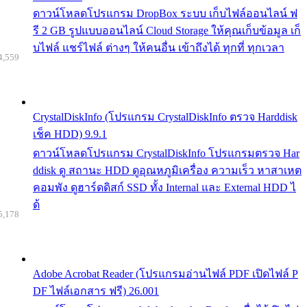
ดาวน์โหลดโปรแกรม DropBox ระบบ เก็บไฟล์ออนไลน์ ฟ
รี 2 GB รูปแบบออนไลน์ Cloud Storage ให้คุณเก็บข้อมูล เก็
บไฟล์ แชร์ไฟล์ ต่างๆ ให้คนอื่น เข้าถึงได้ ทุกที่ ทุกเวลา
4,559
CrystalDiskInfo (โปรแกรม CrystalDiskInfo ตรวจ Harddisk
เช็ค HDD) 9.9.1
ดาวน์โหลดโปรแกรม CrystalDiskInfo โปรแกรมตรวจ Har
ddisk ดู สถานะ HDD ดูอุณหภูมิเครื่อง ความเร็ว หาสาเหต
คอมพัง ดูฮาร์ดดิสก์ SSD ทั้ง Internal และ External HDD ไ
ด้
5,178
Adobe Acrobat Reader (โปรแกรมอ่านไฟล์ PDF เปิดไฟล์ P
DF ไฟล์เอกสาร ฟรี) 26.001