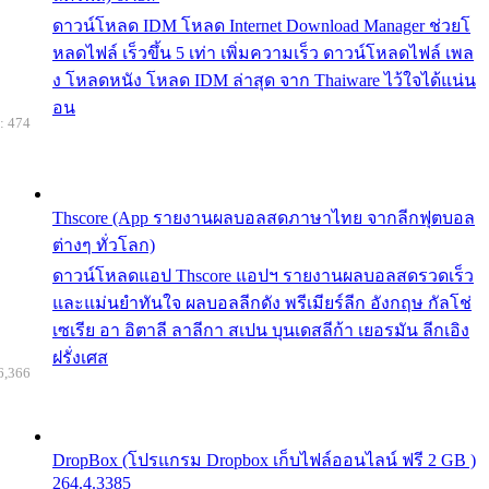
ดาวน์โหลด IDM โหลด Internet Download Manager ช่วยโ
หลดไฟล์ เร็วขึ้น 5 เท่า เพิ่มความเร็ว ดาวน์โหลดไฟล์ เพล
ง โหลดหนัง โหลด IDM ล่าสุด จาก Thaiware ไว้ใจได้แน่น
อน
: 474
Thscore (App รายงานผลบอลสดภาษาไทย จากลีกฟุตบอล
ต่างๆ ทั่วโลก)
ดาวน์โหลดแอป Thscore แอปฯ รายงานผลบอลสดรวดเร็ว
และแม่นยำทันใจ ผลบอลลีกดัง พรีเมียร์ลีก อังกฤษ กัลโช่
เซเรีย อา อิตาลี ลาลีกา สเปน บุนเดสลีก้า เยอรมัน ลีกเอิง
ฝรั่งเศส
6,366
DropBox (โปรแกรม Dropbox เก็บไฟล์ออนไลน์ ฟรี 2 GB )
264.4.3385