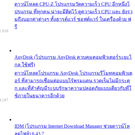
ดาวน์โหลด CPU-Z โปรแกรมวัดความเร็ว CPU อีกหนึ่งโ
ปรแกรม ที่ทุกคน น่าจะมีติดไว้ ดูความเร็ว CPU และ ยังรว
มถึงบอกค่าต่างๆ ทั้งฮารด์แวร์ ซอฟต์แวร์ ในเครื่องด้วย ฟ
รี
1,918
AnyDesk (โปรแกรม AnyDesk ควบคุมคอมพิวเตอร์ระยะไ
กล ใช้ฟรี)
ดาวน์โหลดโปรแกรม AnyDesk โปรแกรมรีโมทคอมพิวเต
อร์ ที่สามารถเชื่อมต่อแบบไร้พรมแดน รวดเร็มไม่มีกระตุ
ก และที่สำคัญมีระบบรักษาความปลอดภัยแบบเดียวกับที่ใ
ช้ภายในธนาคารอีกด้วย
4,167
IDM (โปรแกรม Internet Download Manager ช่วยดาวน์โห
ลดไฟล์) 6.43.7