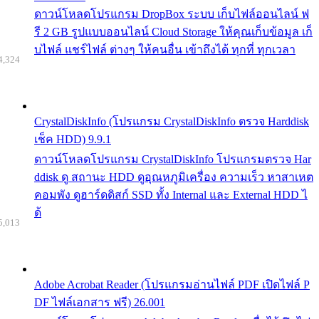
ดาวน์โหลดโปรแกรม DropBox ระบบ เก็บไฟล์ออนไลน์ ฟ
รี 2 GB รูปแบบออนไลน์ Cloud Storage ให้คุณเก็บข้อมูล เก็
บไฟล์ แชร์ไฟล์ ต่างๆ ให้คนอื่น เข้าถึงได้ ทุกที่ ทุกเวลา
4,324
CrystalDiskInfo (โปรแกรม CrystalDiskInfo ตรวจ Harddisk
เช็ค HDD) 9.9.1
ดาวน์โหลดโปรแกรม CrystalDiskInfo โปรแกรมตรวจ Har
ddisk ดู สถานะ HDD ดูอุณหภูมิเครื่อง ความเร็ว หาสาเหต
คอมพัง ดูฮาร์ดดิสก์ SSD ทั้ง Internal และ External HDD ไ
ด้
5,013
Adobe Acrobat Reader (โปรแกรมอ่านไฟล์ PDF เปิดไฟล์ P
DF ไฟล์เอกสาร ฟรี) 26.001