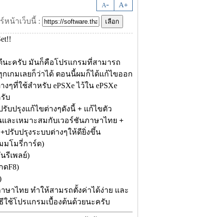
-
A
A
+
์หน้าเว็บนี้ :
ดีนะครับ มันก็คือโปรแกรมที่สามารถ
ทุกเกมเลยก็ว่าได้ ตอนนี้ผมก็ได้แก้ไขออก
างๆที่ใช้สำหรับ ePSXe ไว้ใน ePSXe
รับ
รับปรุงแก้ไขต่างๆดังนี้
+
แก้ไขตัว
ึ้นและเหมาะสมกับเวอร์ชันภาษาไทย
+
P
+
ปรับปรุงระบบต่างๆให้ดียิ่งขึ้น
มมโมรี่การ์ด)
นรีเพลย์)
รกดF8)
)
นภาษาไทย ทำให้สามรถตั้งค่าได้ง่าย และ
วิธีใช้โปรแกรมเบื้องต้นด้วยนะครับ