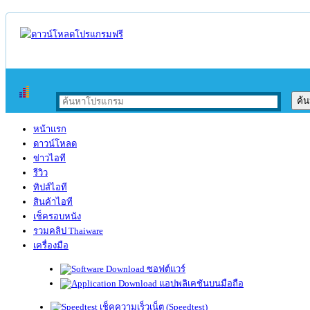
หน้าแรก
ดาวน์โหลด
ข่าวไอที
รีวิว
ทิปส์ไอที
สินค้าไอที
เช็ครอบหนัง
รวมคลิป Thaiware
เครื่องมือ
ซอฟต์แวร์
แอปพลิเคชันบนมือถือ
เช็คความเร็วเน็ต (Speedtest)