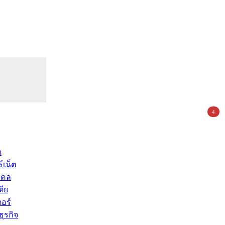
4
ด
์เน็ต
คคล
ดีย
อร์
ุรกิจ