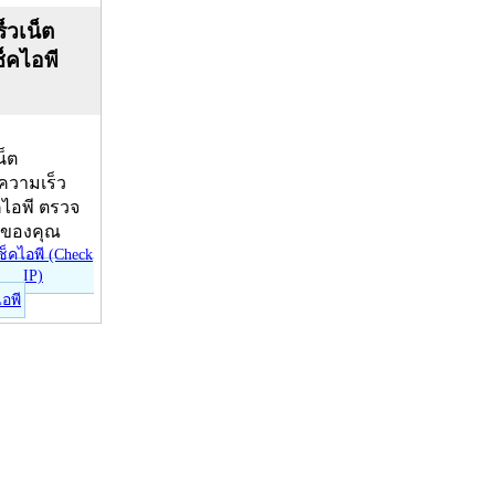
็วเน็ต
ช็คไอพี
น็ต
บความเร็ว
คไอพี ตรวจ
ีของคุณ
ไอพี