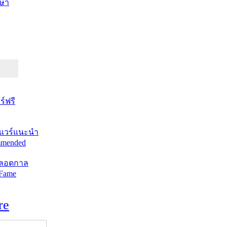
ษา
์ฟรี
แวร์แนะนำ
mended
ตลอดกาล
 Fame
re