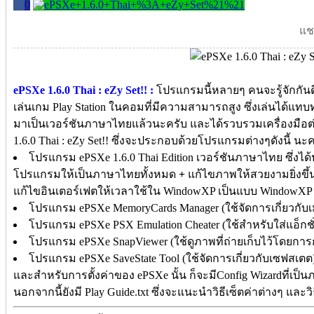
0
แชร
ePSXe 1.6.0 Thai : eZy Set!! :
โปรแกรมนี้หลายๆ คนจะรู้จักกัน
เล่นเกม Play Station ในคอมที่มีความสามารถสูง ซึ่งเล่นได้แทบ
มาเป็นเวอร์ชันภาษาไทยแล้วนะครับ และได้รวบรวมเครื่องมือต่
1.6.0 Thai : eZy Set!! ซึ่งจะประกอบด้วยโปรแกรมต่างๆดังนี้ นะค
โปรแกรม ePSXe 1.6.0 Thai Edition เวอร์ชันภาษาไทย ซึ่งได้ป
โปรแกรมให้เป็นภาษาไทยทั้งหมด
+
แก้ไขภาพให้สวยงามยิ่งข
แก้ไขอินเตอร์เฟตให้เวลาใช้ใน WindowXP เป็นแบบ WindowX
โปรแกรม ePSXe MemoryCards Manager (ใช้จัดการเกี่ยวกับเ
โปรแกรม ePSXe PSX Emulation Cheater (ใช้สำหรับใส่แอ็กชั่
โปรแกรม ePSXe SnapViewer (ใช้ดูภาพที่ถ่ายเก็บไว้โดยกา
โปรแกรม ePSXe SaveState Tool (ใช้จัดการเกี่ยวกับเซฟสเตต
และสำหรับการตั้งค่าของ ePSXe นั้น ก็จะมีConfig Wizardที่เป็
นอกจากนี้ยังมี Play Guide.txt ซึ่งจะแนะนำวิธีเซ็ตค่าต่างๆ และ