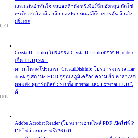
และแม่นยำทันใจ ผลบอลลีกดัง พรีเมียร์ลีก อังกฤษ กัลโช่
เซเรีย อา อิตาลี ลาลีกา สเปน บุนเดสลีก้า เยอรมัน ลีกเอิง
ฝรั่งเศส
4,191
CrystalDiskInfo (โปรแกรม CrystalDiskInfo ตรวจ Harddisk
เช็ค HDD) 9.9.1
ดาวน์โหลดโปรแกรม CrystalDiskInfo โปรแกรมตรวจ Har
ddisk ดู สถานะ HDD ดูอุณหภูมิเครื่อง ความเร็ว หาสาเหต
คอมพัง ดูฮาร์ดดิสก์ SSD ทั้ง Internal และ External HDD ไ
ด้
4,916
Adobe Acrobat Reader (โปรแกรมอ่านไฟล์ PDF เปิดไฟล์ P
DF ไฟล์เอกสาร ฟรี) 26.001