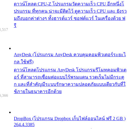
ดาวน์โหลด CPU-Z โปรแกรมวัดความเร็ว CPU อีกหนึ่งโ
ปรแกรม ที่ทุกคน น่าจะมีติดไว้ ดูความเร็ว CPU และ ยังรว
มถึงบอกค่าต่างๆ ทั้งฮารด์แวร์ ซอฟต์แวร์ ในเครื่องด้วย ฟ
รี
1,517
AnyDesk (โปรแกรม AnyDesk ควบคุมคอมพิวเตอร์ระยะไ
กล ใช้ฟรี)
ดาวน์โหลดโปรแกรม AnyDesk โปรแกรมรีโมทคอมพิวเต
อร์ ที่สามารถเชื่อมต่อแบบไร้พรมแดน รวดเร็มไม่มีกระตุ
ก และที่สำคัญมีระบบรักษาความปลอดภัยแบบเดียวกับที่ใ
ช้ภายในธนาคารอีกด้วย
6,366
DropBox (โปรแกรม Dropbox เก็บไฟล์ออนไลน์ ฟรี 2 GB )
264.4.3385