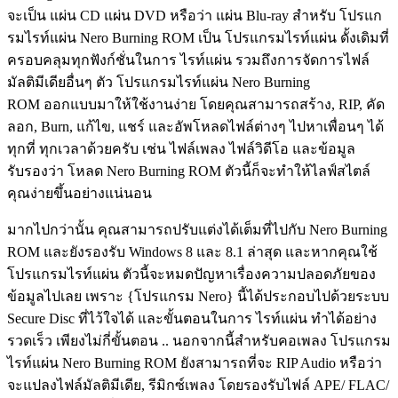
จะเป็น แผ่น CD แผ่น DVD หรือว่า แผ่น Blu-ray สำหรับ โปรแก
รมไรท์แผ่น Nero Burning ROM เป็น โปรแกรมไรท์แผ่น ดั้งเดิมที่
ครอบคลุมทุกฟังก์ชั่นในการ ไรท์แผ่น รวมถึงการจัดการไฟล์
มัลติมีเดียอื่นๆ ตัว โปรแกรมไรท์แผ่น Nero Burning
ROM ออกแบบมาให้ใช้งานง่าย โดยคุณสามารถสร้าง, RIP, คัด
ลอก, Burn, แก้ไข, แชร์ และอัพโหลดไฟล์ต่างๆ ไปหาเพื่อนๆ ได้
ทุกที่ ทุกเวลาด้วยครับ เช่น ไฟล์เพลง ไฟล์วิดีโอ และข้อมูล
รับรองว่า โหลด Nero Burning ROM ตัวนี้ก็จะทำให้ไลฟ์สไตล์
คุณง่ายขึ้นอย่างแน่นอน
มากไปกว่านั้น คุณสามารถปรับแต่งได้เต็มที่ไปกับ Nero Burning
ROM และยังรองรับ Windows 8 และ 8.1 ล่าสุด และหากคุณใช้
โปรแกรมไรท์แผ่น ตัวนี้จะหมดปัญหาเรื่องความปลอดภัยของ
ข้อมูลไปเลย เพราะ {โปรแกรม Nero} นี้ได้ประกอบไปด้วยระบบ
Secure Disc ที่ไว้ใจได้ และขั้นตอนในการ ไรท์แผ่น ทำได้อย่าง
รวดเร็ว เพียงไม่กี่ขั้นตอน .. นอกจากนี้สำหรับคอเพลง โปรแกรม
ไรท์แผ่น Nero Burning ROM ยังสามารถที่จะ RIP Audio หรือว่า
จะแปลงไฟล์มัลติมีเดีย, รีมิกซ์เพลง โดยรองรับไฟล์ APE/ FLAC/