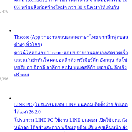
0% พร้อมสิ่งก่อสร้างใหม่ๆ กว่า 30 ชนิด มาให้เล่นกัน
: 476
Thscore (App รายงานผลบอลสดภาษาไทย จากลีกฟุตบอล
ต่างๆ ทั่วโลก)
ดาวน์โหลดแอป Thscore แอปฯ รายงานผลบอลสดรวดเร็ว
และแม่นยำทันใจ ผลบอลลีกดัง พรีเมียร์ลีก อังกฤษ กัลโช่
เซเรีย อา อิตาลี ลาลีกา สเปน บุนเดสลีก้า เยอรมัน ลีกเอิง
ฝรั่งเศส
6,396
LINE PC (โปรแกรมแชท LINE บนคอม ติดตั้งง่าย อัปเดต
ได้เอง) 26.2.0
โปรแกรม LINE PC ใช้งาน LINE บนคอม เปิดใช้ขณะนั่ง
หน้าจอ ได้อย่างสะดวก พร้อมคุยด้วยเสียง คุยเห็นหน้า ส่ง