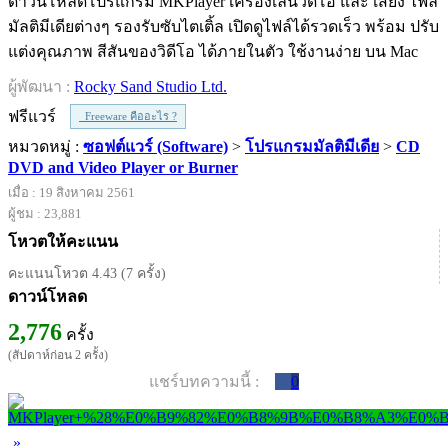
ดาวน์โหลดโปรแกรม MKPlayer เครื่องเล่นวิดีโอ และ เสียง ไฟล์
มัลติมีเดียต่างๆ รองรับซับไตเติ้ล เปิดดูไฟล์ได้รวดเร็ว พร้อม ปรับ
แต่งคุณภาพ สีสันของวิดีโอ ได้ภายในตัว ใช้งานง่าย บน Mac
ผู้พัฒนา :
Rocky Sand Studio Ltd.
ฟรีแวร์
Freeware คืออะไร ?
หมวดหมู่ :
ซอฟต์แวร์ (Software)
>
โปรแกรมมัลติมีเดีย
>
CD
DVD and Video Player or Burner
เมื่อ : 19 สิงหาคม 2561
ผู้ชม : 23,881
โหวตให้คะแนน
คะแนนโหวต 4.43 (7 ครั้ง)
ดาวน์โหลด
2,776
ครั้ง
(สัปดาห์ก่อน 2 ครั้ง)
แชร์บทความนี้ :
0
»